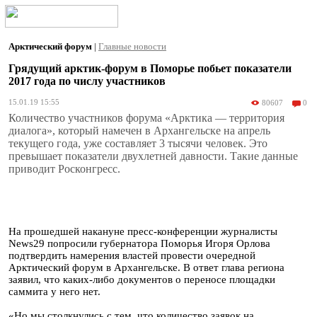
Арктический форум
|
Главные новости
Грядущий арктик-форум в Поморье побьет показатели
2017 года по числу участников
15.01.19 15:55
80607
0
Количество участников форума «Арктика — территория
диалога», который намечен в Архангельске на апрель
текущего года, уже составляет 3 тысячи человек. Это
превышает показатели двухлетней давности. Такие данные
приводит Росконгресс.
На прошедшей накануне пресс-конференции журналисты
News29 попросили губернатора Поморья Игоря Орлова
подтвердить намерения властей провести очередной
Арктический форум в Архангельске. В ответ глава региона
заявил, что каких-либо документов о переносе площадки
саммита у него нет.
«Но мы столкнулись с тем, что количество заявок на