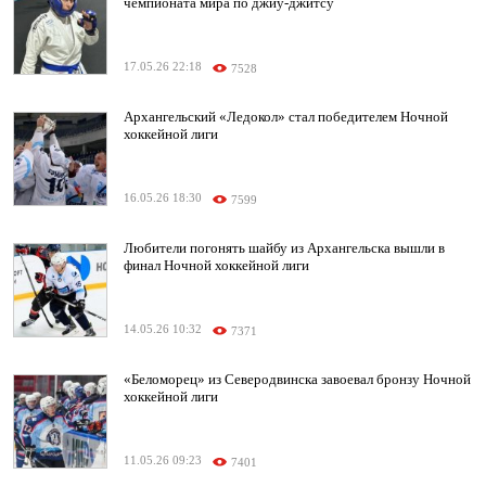
чемпионата мира по джиу-джитсу
17.05.26 22:18
7528
Архангельский «Ледокол» стал победителем Ночной
хоккейной лиги
16.05.26 18:30
7599
Любители погонять шайбу из Архангельска вышли в
финал Ночной хоккейной лиги
14.05.26 10:32
7371
«Беломорец» из Северодвинска завоевал бронзу Ночной
хоккейной лиги
11.05.26 09:23
7401