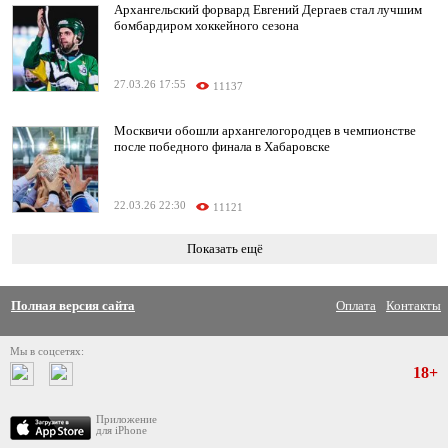
Архангельский форвард Евгений Дергаев стал лучшим
бомбардиром хоккейного сезона
27.03.26 17:55
11137
Москвичи обошли архангелогородцев в чемпионстве
после победного финала в Хабаровске
22.03.26 22:30
11121
Показать ещё
Полная версия сайта
Оплата
Контакты
Мы в соцсетях:
18+
Приложение
для iPhone