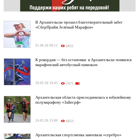
В Архангельске прошел благотворительный забег
«СберПрайм Зелёный Марафон»
01.06.26 09:12
6855
К рекордам — без остановки: в Архангельске появился
марафонский автобусный павильон
29.05.26 19:45
7075
Архангельская область присоединилась к юбилейному
полумарафону «ЗаБег.рф»
24.05.26 13:00
6833
Архангельская спортсменка завоевала «серебро»