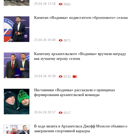
29.04.26 13:18
9062
Капитан «Водника» подвел итоги «бронзового» сезона
25.04.26 10:40
8971
Капитану архангельского «Водника» вручили награду
как лучшему игроку сезона
24.04.26 10:38
9232
Наставники «Водника» рассказали о принципах
формирования архангельской команды
20.04.26 20:57
9517
В ходе визита в Архангельск Джефф Монсон объявил о
завершении спортивной карьеры