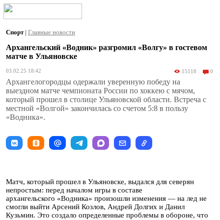
Спорт
|
Главные новости
Архангельский «Водник» разгромил «Волгу» в гостевом
матче в Ульяновске
03.02.25 18:42
15118
0
Архангелогородцы одержали уверенную победу на
выездном матче чемпионата России по хоккею с мячом,
который прошел в столице Ульяновской области. Встреча с
местной «Волгой» закончилась со счетом 5:8 в пользу
«Водника».
Матч, который прошел в Ульяновске, выдался для северян
непростым: перед началом игры в составе
архангельского «Водника» произошли изменения — на лед не
смогли выйти Арсений Козлов, Андрей Долгих и Данил
Кузьмин. Это создало определенные проблемы в обороне, что