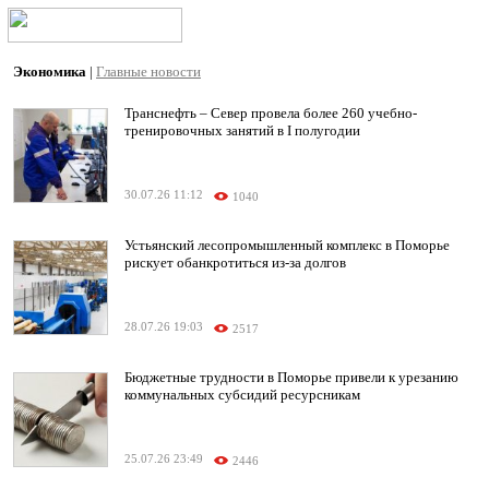
Экономика
|
Главные новости
Транснефть – Север провела более 260 учебно-
тренировочных занятий в I полугодии
30.07.26 11:12
1040
Устьянский лесопромышленный комплекс в Поморье
рискует обанкротиться из-за долгов
28.07.26 19:03
2517
Бюджетные трудности в Поморье привели к урезанию
коммунальных субсидий ресурсникам
25.07.26 23:49
2446