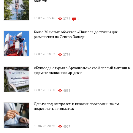
области
03.07.26 15:46
3757
1
Более 30 новых объектов «Пилара» доступны для
размещения на Северо-Западе
02.07.26 18:52
3756
«Буквоед» открыл в Архангельске свой первый магазин в
формате «книжного ар-деко»
02.07.26 13:50
4688
Деньги под контролем и никаких просрочек: зачем
подключать автоплатеж
30.06.26 20:36
4007