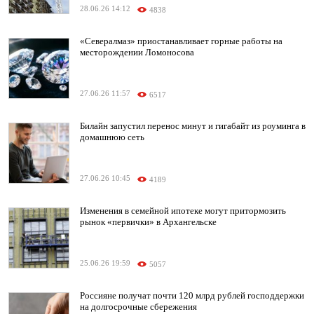
28.06.26 14:12
4838
«Севералмаз» приостанавливает горные работы на
месторождении Ломоносова
27.06.26 11:57
6517
Билайн запустил перенос минут и гигабайт из роуминга в
домашнюю сеть
27.06.26 10:45
4189
Изменения в семейной ипотеке могут притормозить
рынок «первички» в Архангельске
25.06.26 19:59
5057
Россияне получат почти 120 млрд рублей господдержки
на долгосрочные сбережения