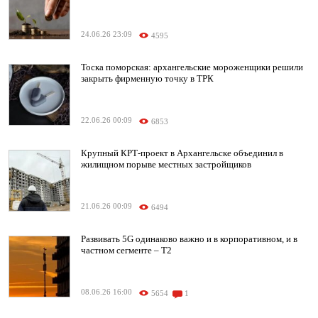
24.06.26 23:09
4595
Тоска поморская: архангельские мороженщики решили
закрыть фирменную точку в ТРК
22.06.26 00:09
6853
Крупный КРТ-проект в Архангельске объединил в
жилищном порыве местных застройщиков
21.06.26 00:09
6494
Развивать 5G одинаково важно и в корпоративном, и в
частном сегменте – Т2
08.06.26 16:00
5654
1