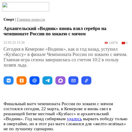
Спорт
|
Главные новости
Архангельский «Водник» вновь взял серебро на
чемпионате России по хоккею с мячом
22.03.25 15:36
14976
1
Сегодня в Кемерове «Водник», как и год назад, уступил
«Кузбассу» в финале Чемпионата России по хоккею с мячом.
Главная игра сезона завершилась со счетом 10:2 в пользу
хозяев льда.
Финальный матч чемпионата России по хоккею с мячом
состоялся сегодня, 22 марта, в Кемерове и вновь свел в
решающей битве местный «Кузбасс» и архангельский
«Водник». Год назад сибирякам
удалось
вырвать победу только
в овертайме, но в этот раз матч сложился для «желто-зелёных»
не по лучшему сценарию.