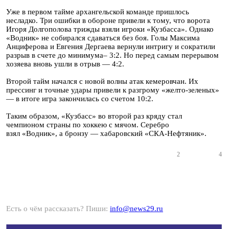
Уже в первом тайме архангельской команде пришлось
несладко. Три ошибки в обороне привели к тому, что ворота
Игоря Долгополова трижды взяли игроки «Кузбасса». Однако
«Водник» не собирался сдаваться без боя. Голы Максима
Анциферова и Евгения Дергаева вернули интригу и сократили
разрыв в счете до минимума– 3:2. Но перед самым перерывом
хозяева вновь ушли в отрыв — 4:2.
Второй тайм начался с новой волны атак кемеровчан. Их
прессинг и точные удары привели к разгрому «желто-зеленых»
— в итоге игра закончилась со счетом 10:2.
Таким образом, «Кузбасс» во второй раз кряду стал
чемпионом страны по хоккею с мячом. Серебро
взял «Водник», а бронзу — хабаровский «СКА-Нефтяник».
2
4
Есть о чём рассказать? Пиши:
info@news29.ru