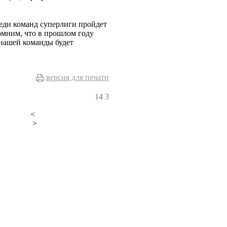
еди команд суперлиги пройдет
омним, что в прошлом году
 нашей команды будет
версия для печати
14
3
<
>