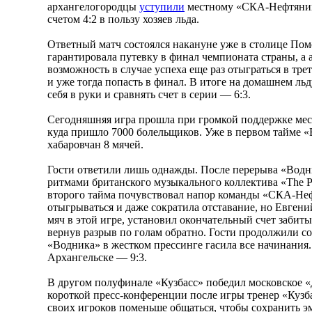
архангелогородцы
уступили
местному «СКА-Нефтянику
счетом 4:2 в пользу хозяев льда.
Ответный матч состоялся накануне уже в столице Пом
гарантировала путевку в финал чемпионата страны, а
возможность в случае успеха еще раз отыграться в тр
и уже тогда попасть в финал. В итоге на домашнем ль
себя в руки и сравнять счет в серии — 6:3.
Сегодняшняя игра прошла при громкой поддержке мес
куда пришло 7000 болельщиков. Уже в первом тайме «
хабаровчан 8 мячей.
Гости ответили лишь однажды. После перерыва «Водни
ритмами британского музыкального коллектива «The P
второго тайма почувствовал напор команды «СКА-Неф
отыгрываться и даже сократила отставание, но Евгени
мяч в этой игре, установил окончательный счет забиты
вернув разрыв по голам обратно. Гости продолжили со
«Водника» в жестком прессинге гасила все начинания
Архангельске — 9:3.
В другом полуфинале «Кузбасс» победил московское «
короткой пресс-конференции после игры тренер «Кузб
своих игроков поменьше общаться, чтобы сохранить э