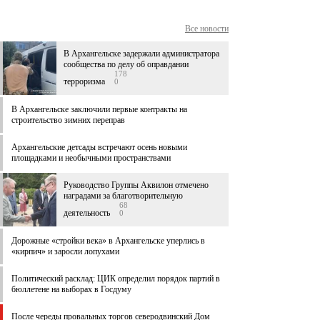
Все новости
В Архангельске задержали администратора
сообщества по делу об оправдании
178
терроризма
0
В Архангельске заключили первые контракты на
строительство зимних переправ
Архангельские детсады встречают осень новыми
площадками и необычными пространствами
Руководство Группы Аквилон отмечено
наградами за благотворительную
68
деятельность
0
Дорожные «стройки века» в Архангельске уперлись в
«кирпич» и заросли лопухами
Политический расклад: ЦИК определил порядок партий в
бюллетене на выборах в Госдуму
После череды провальных торгов северодвинский Дом