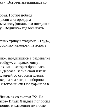
». Встреча завершилась со
орья. Гостям победа
 архангелогородцам —
етьем полуфинальном поединке
ду «Воднику» удалось взять
тных трибун стадиона «Труд»,
Водник» наколотил в ворота
к», зарядившись в раздевалке
rodigy», с первых минут
тяник», которая бросилась
й Дергаев, забив свой пятый
х мячей со стороны хозяев,
вершать атаки, но оборона
. Итоговый счет полуфинала в
Динамо» со счетом 7:2. На
асса» Ильяс Хандаев попросил
моции, и разрешил им после