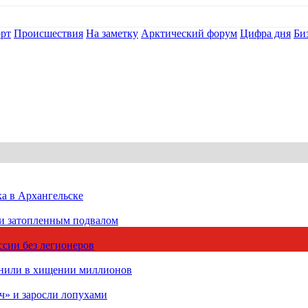
рт
Происшествия
На заметку
Арктический форум
Цифра дня
Би
ка в Архангельске
 и затопленным подвалом
сии без легионеров
инили в хищении миллионов
ч» и заросли лопухами