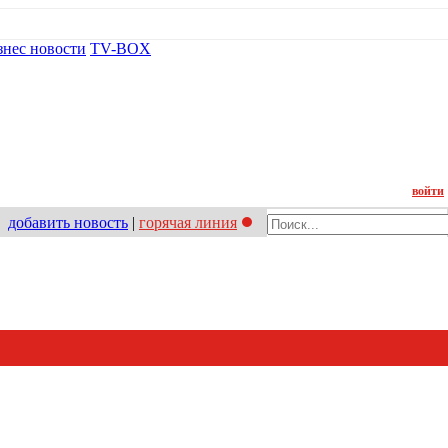
знес новости
TV-BOX
Контакт
войти
добавить новость
|
горячая линия