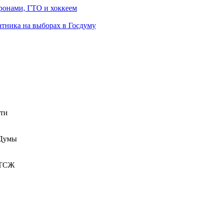
ронами, ГТО и хоккеем
атника на выборах в Госдуму
сти
 Думы
 ТСЖ