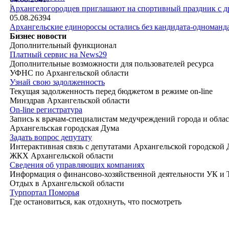
|
Архангелогородцев приглашают на спортивный праздник с д
05.08.26
394
Архангельские единороссы остались без кандидата-одноманд
Бизнес новости
Дополнительный функционал
Платный сервис на News29
Дополнительные возможности для пользователей ресурса
УФНС по Архангельской области
Узнай свою задолженность
Текущая задолженность перед бюджетом в режиме on-line
Минздрав Архангельской области
On-line регистратура
Запись к врачам-специалистам медучреждений города и обла
Архангельская городская Дума
Задать вопрос депутату
Интерактивная связь с депутатами Архангельской городской
ЖКХ Архангельской области
Сведения об управляющих компаниях
Информация о финансово-хозяйственной деятельности УК и
Отдых в Архангельской области
Турпортал Поморья
Где остановиться, как отдохнуть, что посмотреть