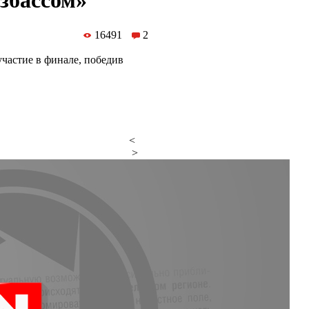
збассом»
16491
2
участие в финале, победив
<
>