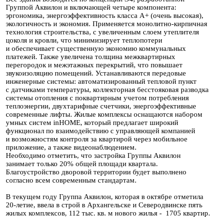
Группой Аквилон и включающей четыре компонента:
эргономика, энергоэффективность класса А+ (очень высокая),
экологичность и экономия. Применяется монолитно-кирпичная
технология строительства, с увеличенным слоем утеплителя
цоколя и кровли, что минимизирует теплопотери
и обеспечивает существенную экономию коммунальных
платежей. Также увеличена толщина межквартирных
перегородок и межэтажных перекрытий, что повышает
звукоизоляцию помещений. Устанавливаются передовые
инженерные системы: автоматизированный тепловой пункт
с датчиками температуры, коллекторная бесстояковая разводка
системы отопления с поквартирным учетом потребления
теплоэнергии, двухтарифные счетчики, энергоэффективные
современные лифты. Жилые комплексы оснащаются набором
умных систем inHOME, который предлагает широкий
функционал по взаимодействию с управляющей компанией
и возможностям контроля за квартирой через мобильное
приложение, а также видеонаблюдением.
Необходимо отметить, что застройка Группы Аквилон
занимает только 20% общей площади квартала.
Благоустройство дворовой территории будет выполнено
согласно всем современным стандартам.
В текущем году Группа Аквилон, которая в октябре отметила
20-летие, ввела в строй в Архангельске и Северодвинске пять
жилых комплексов, 112 тыс. кв. м нового жилья - 1705 квартир.