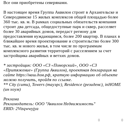
Все они приобретены северянами.
В настоящее время Группа Аквилон строит в Архангельске и
Северодвинске 15 жилых комплексов общей площадью более
360 тыс. кв. м. В рамках социальных обязательств компания
строит два детсада, общедоступные парк и сквер, расселяет
более 30 аварийных домов, передаст региону для
предоставления нуждающимся, более 200 квартир. В планах в
ближайшее время проектирование и строительство более 300
тыс. кв. м нового жилья, в том числе по программам
комплексного развития территорий с расселением за счет
застройщика аварийных и ветхих домов.
* застройщик: ООО «СЗ «Поморский», ООО «СЗ
«Притяжение» (Группа Аквилон), проектная декларация на
сайте https://наш.дом.рф, краткую информацию об объекте
можно получить, пройдя по ссылке.
** City (сити), Towers (тауэрс), Residence (резиденс), inHOME
(ин хоум)
Реклама
Рекламодатель: ООО "Аквилон Недвижимость"
ERID:
2Vtzqwwyjya
0
0