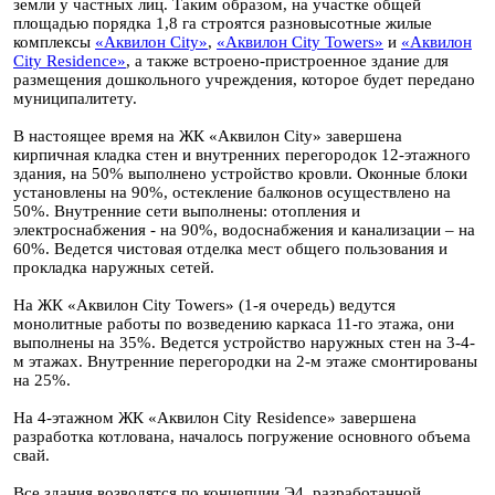
земли у частных лиц. Таким образом, на участке общей
площадью порядка 1,8 га строятся разновысотные жилые
комплексы
«Аквилон City»
,
«Аквилон City Towers»
и
«Аквилон
City Residence»
, а также встроено-пристроенное здание для
размещения дошкольного учреждения, которое будет передано
муниципалитету.
В настоящее время на ЖК «Аквилон City» завершена
кирпичная кладка стен и внутренних перегородок 12-этажного
здания, на 50% выполнено устройство кровли. Оконные блоки
установлены на 90%, остекление балконов осуществлено на
50%. Внутренние сети выполнены: отопления и
электроснабжения - на 90%, водоснабжения и канализации – на
60%. Ведется чистовая отделка мест общего пользования и
прокладка наружных сетей.
На ЖК «Аквилон City Towers» (1-я очередь) ведутся
монолитные работы по возведению каркаса 11-го этажа, они
выполнены на 35%. Ведется устройство наружных стен на 3-4-
м этажах. Внутренние перегородки на 2-м этаже смонтированы
на 25%.
На 4-этажном ЖК «Аквилон City Residence» завершена
разработка котлована, началось погружение основного объема
свай.
Все здания возводятся по концепции Э4, разработанной