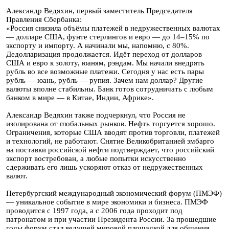
Александр Ведяхин, первый заместитель Председателя
Правления Сбербанка:
«Россия снизила объёмы платежей в недружественных валютах
— долларе США, фунте стерлингов и евро — до 14–15% по
экспорту и импорту. А начинали мы, напомню, с 80%.
Дедолларизация продолжается. Идёт переход от долларов
США и евро к золоту, юаням, рэндам. Мы начали внедрять
рубль во все возможные платежи. Сегодня у нас есть пары
рубль — юань, рубль — рупия. Зачем нам доллар? Другие
валюты вполне стабильны. Банк готов сотрудничать с любым
банком в мире — в Китае, Индии, Африке».
Александр Ведяхин также подчеркнул, что Россия не
изолирована от глобальных рынков. Нефть торгуется хорошо.
Ограничения, которые США вводят против торговли, платежей
и технологий, не работают. Снятие Великобританией эмбарго
на поставки российской нефти подтверждает, что российский
экспорт востребован, а любые попытки искусственно
сдерживать его лишь ускоряют отказ от недружественных
валют.
Петербургский международный экономический форум (ПМЭФ)
— уникальное событие в мире экономики и бизнеса. ПМЭФ
проводится с 1997 года, а с 2006 года проходит под
патронатом и при участии Президента России. За прошедшие
годы форум стал ведущей мировой площадкой для общения