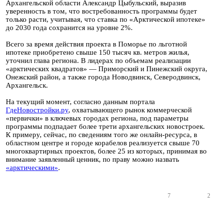
Архангельской области Александр Цыбульский, выразив
уверенность в том, что востребованность программы будет
только расти, учитывая, что ставка по «Арктической ипотеке»
до 2030 года сохранится на уровне 2%.
Всего за время действия проекта в Поморье по льготной
ипотеке приобретено свыше 150 тысяч кв. метров жилья,
уточнил глава региона. В лидерах по объемам реализации
«арктических квадратов» — Приморский и Пинежский округа,
Онежский район, а также города Новодвинск, Северодвинск,
Архангельск.
На текущий момент, согласно данным портала
ГдеНовостройки.ру
, охватывающего рынок коммерческой
«первички» в ключевых городах региона, под параметры
программы подпадает более трети архангельских новостроек.
К примеру, сейчас, по сведениям того же онлайн-ресурса, в
областном центре и городе корабелов реализуется свыше 70
многоквартирных проектов, более 25 из которых, принимая во
внимание заявленный ценник, по праву можно назвать
«арктическими»
.
7
2