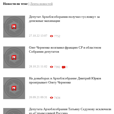
Новости по теме
|
Лента новостей
Депутат Архоблсоборания получил «условку» за
денежные махинации
27.10.22 13:07
7752
Олег Черненко возглавил фракцию СР в областном
Собрании депутатов
28.10.21 11:02
7392
1
На довыборах в Архоблсобрание Дмитрий Юрков
проигрывает Олегу Черненко
20.09.21 09:31
7434
Депутата Архоблсобрания Татьяну Седунову исключили
из «Справедливой России»