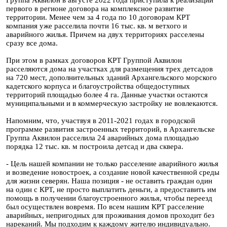
первого в регионе договора на комплексное развитие
территории. Менее чем за 4 года по 10 договорам КРТ
компания уже расселила почти 16 тыс. кв. м ветхого и
аварийного жилья. Причем на двух территориях расселены
сразу все дома.
При этом в рамках договоров КРТ Группой Аквилон
расселяются дома на участках для размещения трех детсадов
на 720 мест, дополнительных зданий Архангельского морского
кадетского корпуса и благоустройства общедоступных
территорий площадью более 4 га. Данные участки остаются
муниципальными и в коммерческую застройку не вовлекаются.
Напомним, что, участвуя в 2011-2021 годах в городской
программе развития застроенных территорий, в Архангельске
Группа Аквилон расселила 24 аварийных дома площадью
порядка 12 тыс. кв. м построила детсад и два сквера.
- Цель нашей компании не только расселение аварийного жилья
и возведение новостроек, а создание новой качественной среды
для жизни северян. Наша позиция - не оставить граждан один
на один с КРТ, не просто выплатить деньги, а предоставить им
помощь в получении благоустроенного жилья, чтобы переезд
был осуществлен вовремя. По всем нашим КРТ расселение
аварийных, непригодных для проживания домов проходит без
нареканий. Мы подходим к каждому жителю индивидуально.