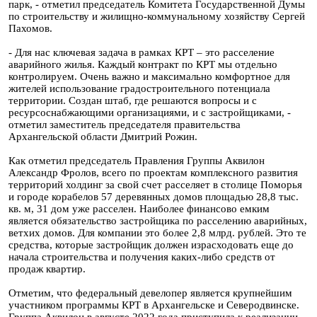
парк, - отметил председатель Комитета Государственной Думы
по строительству и жилищно-коммунальному хозяйству Сергей
Пахомов.
- Для нас ключевая задача в рамках КРТ – это расселение
аварийного жилья. Каждый контракт по КРТ мы отдельно
контролируем. Очень важно и максимально комфортное для
жителей использование градостроительного потенциала
территории. Создан штаб, где решаются вопросы и с
ресурсоснабжающими организациями, и с застройщиками, -
отметил заместитель председателя правительства
Архангельской области Дмитрий Рожин.
Как отметил председатель Правления Группы Аквилон
Александр Фролов, всего по проектам комплексного развития
территорий холдинг за свой счет расселяет в столице Поморья
и городе корабелов 57 деревянных домов площадью 28,8 тыс.
кв. м, 31 дом уже расселен. Наиболее финансово емким
является обязательство застройщика по расселению аварийных,
ветхих домов. Для компании это более 2,8 млрд. рублей. Это те
средства, которые застройщик должен израсходовать еще до
начала строительства и получения каких-либо средств от
продаж квартир.
Отметим, что федеральный девелопер является крупнейшим
участником программы КРТ в Архангельске и Северодвинске.
Группа Аквилон в августе 2022 года приступила к реализации