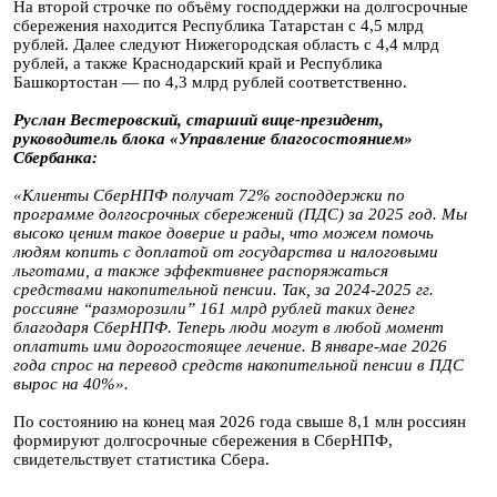
На второй строчке по объёму господдержки на долгосрочные
сбережения находится Республика Татарстан с 4,5 млрд
рублей. Далее следуют Нижегородская область с 4,4 млрд
рублей, а также Краснодарский край и Республика
Башкортостан — по 4,3 млрд рублей соответственно.
Руслан Вестеровский, старший вице-президент,
руководитель блока «Управление благосостоянием»
Сбербанка:
«Клиенты СберНПФ получат 72% господдержки по
программе долгосрочных сбережений (ПДС) за 2025 год. Мы
высоко ценим такое доверие и рады, что можем помочь
людям копить с доплатой от государства и налоговыми
льготами, а также эффективнее распоряжаться
средствами накопительной пенсии. Так, за 2024-2025 гг.
россияне “разморозили” 161 млрд рублей таких денег
благодаря СберНПФ. Теперь люди могут в любой момент
оплатить ими дорогостоящее лечение. В январе-мае 2026
года спрос на перевод средств накопительной пенсии в ПДС
вырос на 40%».
По состоянию на конец мая 2026 года свыше 8,1 млн россиян
формируют долгосрочные сбережения в СберНПФ,
свидетельствует статистика Сбера.