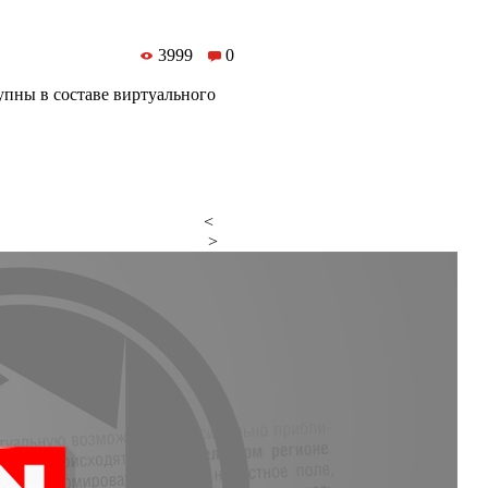
3999
0
упны в составе виртуального
<
>