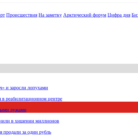
рт
Происшествия
На заметку
Арктический форум
Цифра дня
Би
ч» и заросли лопухами
я в реабилитационном центре
чными лужами
инили в хищении миллионов
 продали за один рубль