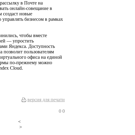
 рассылку в Почте на
овать онлайн-совещание в
м создаст новые
 управлять бизнесом в рамках
динились, чтобы вместе
елей — упростить
сами Яндекса. Доступность
са позволит пользователям
виртуального офиса на единой
Формы по-прежнему можно
ndex Cloud.
версия для печати
0
0
<
>