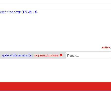
знес новости
TV-BOX
Контакт
войти
добавить новость
|
горячая линия