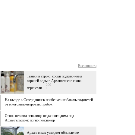
Все новости
Тазики в строю: сроки подключения
горячей воды в Архангельске снова
290
перенесли
0
На въезде в Северодвинск пообещали избавить водителей
от многокилометровых пробок
Огонь оставил пепелище от дачного дома под
Архангельском: погиб пенсионер
Архангельск ускоряет обновление