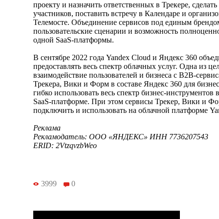
проекту и назначить ответственных в Трекере, сделать
участников, поставить встречу в Календаре и организ
Телемосте. Объединение сервисов под единым брендо
пользовательские сценарии и возможность полноценно
одной SaaS-платформы.
В сентябре 2022 года Yandex Cloud и Яндекс 360 объе
предоставлять весь спектр облачных услуг. Одна из ц
взаимодействие пользователей и бизнеса с B2B-серви
Трекера, Вики и Форм в составе Яндекс 360 для бизне
гибко использовать весь спектр бизнес-инструментов 
SaaS-платформе. При этом сервисы Трекер, Вики и 
подключить и использовать на облачной платформе Ya
Реклама
Рекламодатель: ООО «ЯНДЕКС» ИНН 7736207543
ERID:
2VtzqvzbWeo
3999
0