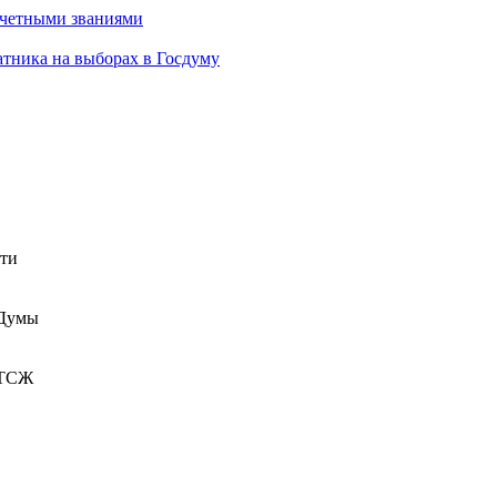
очетными званиями
атника на выборах в Госдуму
сти
 Думы
 ТСЖ