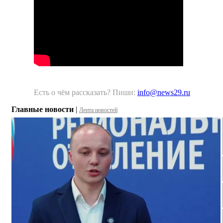
Есть о чём рассказать? Пиши:
info@news29.ru
Главные новости
|
Лента новостей