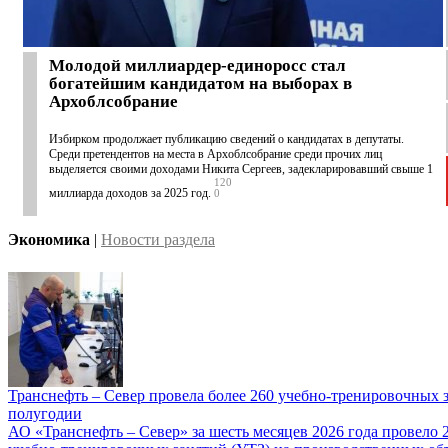
Молодой миллиардер-единоросс стал
богатейшим кандидатом на выборах в
Архоблсобрание
Избирком продолжает публикацию сведений о кандидатах в депутаты.
Среди претендентов на места в Архоблсобрание среди прочих лиц
выделяется своими доходами Никита Сергеев, задекларировавший свыше 1
120
миллиарда доходов за 2025 год.
0
Экономика
|
Новости раздела
Транснефть – Север провела более 260 учебно-тренировочных з
полугодии
АО «Транснефть – Север» за шесть месяцев 2026 года провело