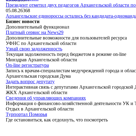
|
Президент отметил двух педагогов Архангельской области п
05.08.26
368
Архангельские единороссы остались без кандидата-одноманд
Бизнес новости
Дополнительный функционал
Платный сервис на News29
Дополнительные возможности для пользователей ресурса
УФНС по Архангельской области
Узнай свою задолженность
Текущая задолженность перед бюджетом в режиме on-line
Минздрав Архангельской области
On-line регистратура
Запись к врачам-специалистам медучреждений города и обла
Архангельская городская Дума
Задать вопрос депутату
Интерактивная связь с депутатами Архангельской городской
ЖКХ Архангельской области
Сведения об управляющих компаниях
Информация о финансово-хозяйственной деятельности УК и
Отдых в Архангельской области
Турпортал Поморья
Где остановиться, как отдохнуть, что посмотреть