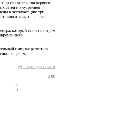
 этап строительства первого
ных сетей и внутренней
едены в эксплуатацию три
ортивного зала, завершить
центра, который станет центром
 современными
тельный импульс развитию
гионе в целом.
версия для печати
2
90
<
>