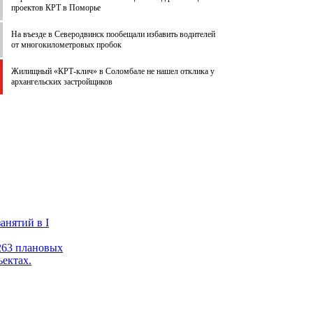
проектов КРТ в Поморье
На въезде в Северодвинск пообещали избавить водителей
от многокилометровых пробок
Жилищный «КРТ-клич» в Соломбале не нашел отклика у
архангельских застройщиков
анятий в I
 263 плановых
ектах.