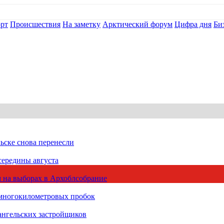
рт
Происшествия
На заметку
Арктический форум
Цифра дня
Би
ьске снова перенесли
середины августа
 на выборах в Архоблсобрание
 многокилометровых пробок
ангельских застройщиков