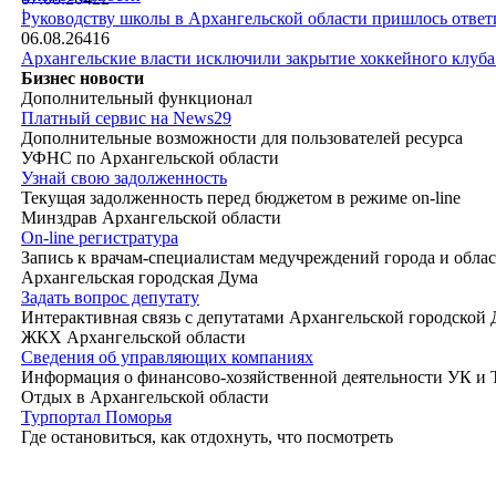
|
Руководству школы в Архангельской области пришлось ответи
06.08.26
416
Архангельские власти исключили закрытие хоккейного клуб
Бизнес новости
Дополнительный функционал
Платный сервис на News29
Дополнительные возможности для пользователей ресурса
УФНС по Архангельской области
Узнай свою задолженность
Текущая задолженность перед бюджетом в режиме on-line
Минздрав Архангельской области
On-line регистратура
Запись к врачам-специалистам медучреждений города и обла
Архангельская городская Дума
Задать вопрос депутату
Интерактивная связь с депутатами Архангельской городской
ЖКХ Архангельской области
Сведения об управляющих компаниях
Информация о финансово-хозяйственной деятельности УК и
Отдых в Архангельской области
Турпортал Поморья
Где остановиться, как отдохнуть, что посмотреть