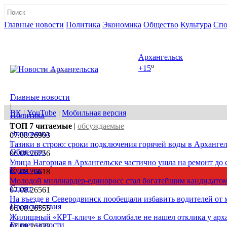
Главные новости
Политика
Экономика
Общество
Культура
Спо
Полная версия сайта
Архангельск
o
+15
08 августа, сб
Главные новости
|
ВК
|
YouTube
|
Мобильная версия
Политика
|
ТОП 7
читаемые
|
обсуждаемые
Экономика
07.08.26
903
|
Тазики в строю: сроки подключения горячей воды в Архангел
Общество
06.08.26
756
|
Улица Нагорная в Архангельске частично ушла на ремонт до 
Культура
07.08.26
618
|
Молодой миллиардер-единоросс стал богатейшим кандидатом
Спорт
07.08.26
561
|
На въезде в Северодвинск пообещали избавить водителей от
Происшествия
06.08.26
555
|
Жилищный «КРТ-клич» в Соломбале не нашел отклика у арх
Бизнес новости
07.08.26
422