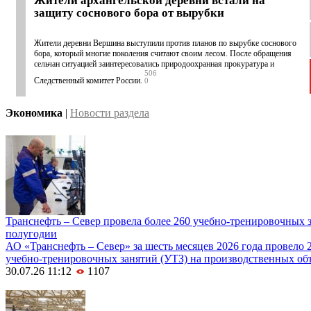
Жители архангельской деревни встали на
защиту соснового бора от вырубки
Жители деревни Вершина выступили против планов по вырубке соснового
бора, который многие поколения считают своим лесом. После обращения
сельчан ситуацией заинтересовались природоохранная прокуратура и
506
Следственный комитет России.
0
Экономика
|
Новости раздела
Транснефть – Север провела более 260 учебно-тренировочных з
полугодии
АО «Транснефть – Север» за шесть месяцев 2026 года провело
учебно-тренировочных занятий (УТЗ) на производственных объ
30.07.26 11:12
1107