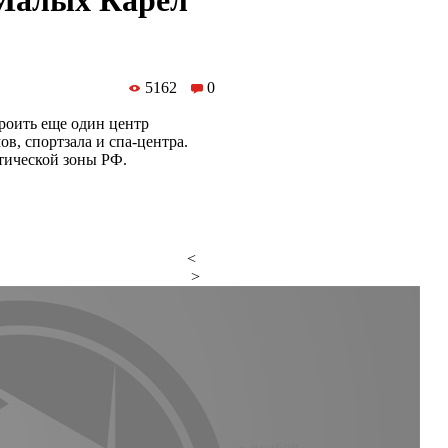
 Малых Карел
5162
0
роить еще один центр
в, спортзала и спа-центра.
тической зоны РФ.
<
>