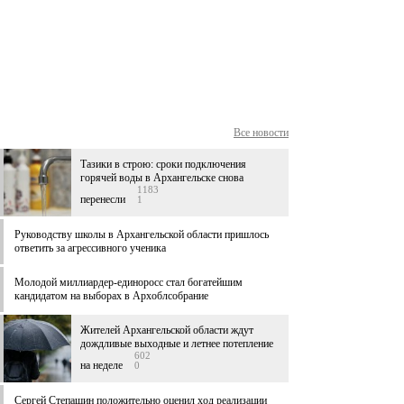
Все новости
Тазики в строю: сроки подключения
горячей воды в Архангельске снова
1183
перенесли
1
Руководству школы в Архангельской области пришлось
ответить за агрессивного ученика
Молодой миллиардер-единоросс стал богатейшим
кандидатом на выборах в Архоблсобрание
Жителей Архангельской области ждут
дождливые выходные и летнее потепление
602
на неделе
0
Сергей Степашин положительно оценил ход реализации