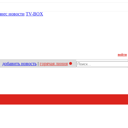
знес новости
TV-BOX
Контакт
войти
добавить новость
|
горячая линия