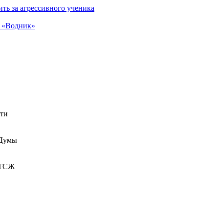
ть за агрессивного ученика
а «Водник»
сти
 Думы
 ТСЖ