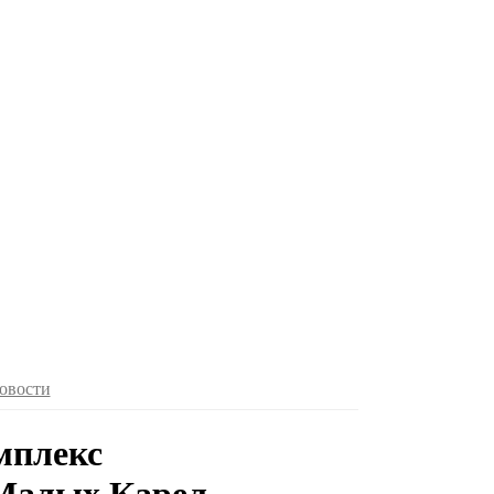
овости
мплекс