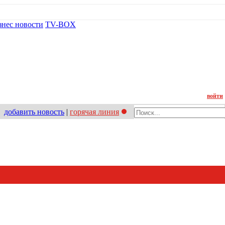
знес новости
TV-BOX
Контакт
войти
добавить новость
|
горячая линия