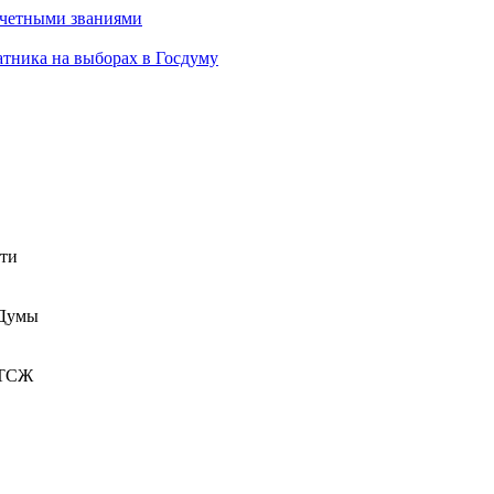
очетными званиями
атника на выборах в Госдуму
сти
 Думы
 ТСЖ