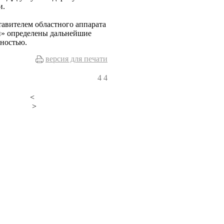
и.
авителем областного аппарата
» определены дальнейшие
ностью.
версия для печати
4
4
<
>