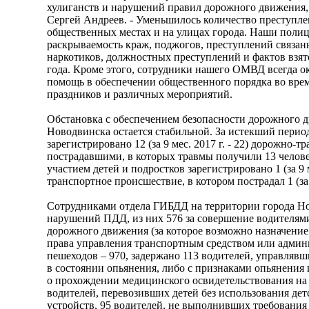
хулиганств и нарушений правил дорожного движения, 
Сергей Андреев. - Уменьшилось количество преступл
общественных местах и на улицах города. Наши поли
раскрываемость краж, поджогов, преступлений связа
наркотиков, должностных преступлений и фактов взято
года. Кроме этого, сотрудники нашего ОМВД всегда 
помощь в обеспечении общественного порядка во вре
праздников и различных мероприятий.
Обстановка с обеспечением безопасности дорожного 
Новодвинска остается стабильной. За истекший перио
зарегистрировано 12 (за 9 мес. 2017 г. - 22) дорожно
пострадавшими, в которых травмы получили 13 человек (
участием детей и подростков зарегистрировано 1 (за 9 м
транспортное происшествие, в котором пострадал 1 (за 9
Сотрудниками отдела ГИБДД на территории города Н
нарушений ПДД, из них 576 за совершение водителя
дорожного движения (за которое возможно назначение
права управления транспортным средством или админ
пешеходов – 970, задержано 113 водителей, управляв
в состоянии опьянения, либо с признаками опьянения
о прохождении медицинского освидетельствования на 
водителей, перевозивших детей без использования д
устройств, 95 водителей, не выполнивших требования