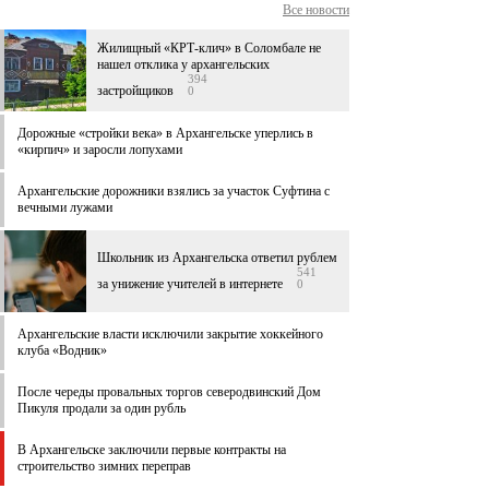
Все новости
Жилищный «КРТ-клич» в Соломбале не
нашел отклика у архангельских
394
застройщиков
0
Дорожные «стройки века» в Архангельске уперлись в
«кирпич» и заросли лопухами
Архангельские дорожники взялись за участок Суфтина с
вечными лужами
Школьник из Архангельска ответил рублем
541
за унижение учителей в интернете
0
Архангельские власти исключили закрытие хоккейного
клуба «Водник»
После череды провальных торгов северодвинский Дом
Пикуля продали за один рубль
В Архангельске заключили первые контракты на
строительство зимних переправ