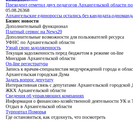
|
Президент отметил двух педагогов Архангельской области п
05.08.26
368
Архангельские единороссы остались без кандидата-одноманд
Бизнес новости
Дополнительный функционал
Платный сервис на News29
Дополнительные возможности для пользователей ресурса
УФНС по Архангельской области
Узнай свою задолженность
Текущая задолженность перед бюджетом в режиме on-line
Минздрав Архангельской области
On-line регистратура
Запись к врачам-специалистам медучреждений города и обла
Архангельская городская Дума
Задать вопрос депутату
Интерактивная связь с депутатами Архангельской городской
ЖКХ Архангельской области
Сведения об управляющих компаниях
Информация о финансово-хозяйственной деятельности УК и
Отдых в Архангельской области
Турпортал Поморья
Где остановиться, как отдохнуть, что посмотреть