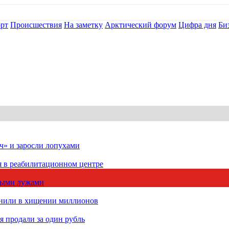
рт
Происшествия
На заметку
Арктический форум
Цифра дня
Би
ч» и заросли лопухами
я в реабилитационном центре
чными лужами
инили в хищении миллионов
 продали за один рубль