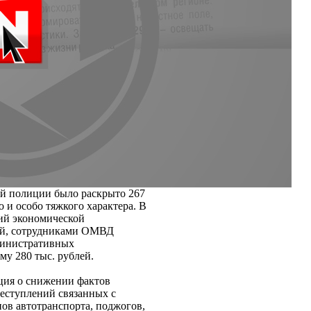
ой полиции было раскрыто 267
о и особо тяжкого характера.
В
ий экономической
ий, сотрудниками ОМВД
министративных
у 280 тыс. рублей.
ция о снижении фактов
еступлений связанных с
ов автотранспорта, поджогов,