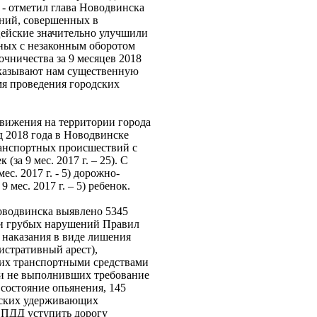
- отметил глава Новодвинска
ений, совершенных в
цейские значительно улучшили
нных с незаконным оборотом
чничества за 9 месяцев 2018
оказывают нам существенную
мя проведения городских
движения на территории города
д 2018 года в Новодвинске
-транспортных происшествий с
за 9 мес. 2017 г. – 25). С
ес. 2017 г. - 5) дорожно-
 мес. 2017 г. – 5) ребенок.
оводвинска выявлено 5345
ми грубых нарушений Правил
 наказания в виде лишения
истративный арест),
ших транспортными средствами
 и не выполнивших требование
состояние опьянения, 145
етских удерживающих
 ПДД уступить дорогу