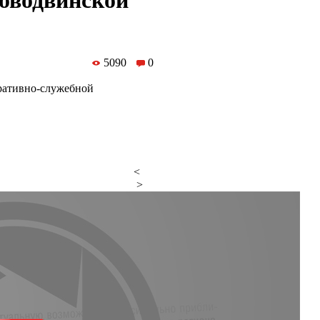
оводвинской
5090
0
ративно-служебной
<
>