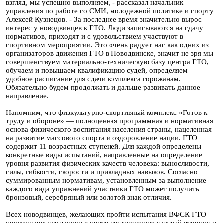
взгляд, мы успешно выполняем, - рассказал начальник
управления по работе со СМИ, молодежной политике и спорту
Алексей Кузнецов. - За последнее время значительно вырос
интерес у новодвинцев к ГТО. Люди записываются на сдачу
нормативов, приходят и с удовольствием участвуют в
спортивном мероприятии. Это очень радует нас как одних из
организаторов движения ГТО в Новодвинске, значит не зря мы
совершенствуем материально-техническую базу центра ГТО,
обучаем и повышаем квалификацию судей, определяем
удобное расписание для сдачи комплекса горожанам.
Обязательно будем продолжать и дальше развивать данное
направление.
Напомним, что физкультурно-спортивный комплекс «Готов к
труду и обороне» — полноценная программная и нормативная
основа физического воспитания населения страны, нацеленная
на развитие массового спорта и оздоровление нации. ГТО
содержит 11 возрастных ступеней. Для каждой определены
конкретные виды испытаний, направленные на определение
уровня развития физических качеств человека: выносливости,
силы, гибкости, скорости и прикладных навыков. Согласно
суммированным нормативам, установленным за выполнение
каждого вида упражнений участники ГТО может получить
бронзовый, серебряный или золотой знак отличия.
Всех новодвинцев, желающих пройти испытания ВФСК ГТО
приглашаем для записи в центр тестирования каждый вторник и