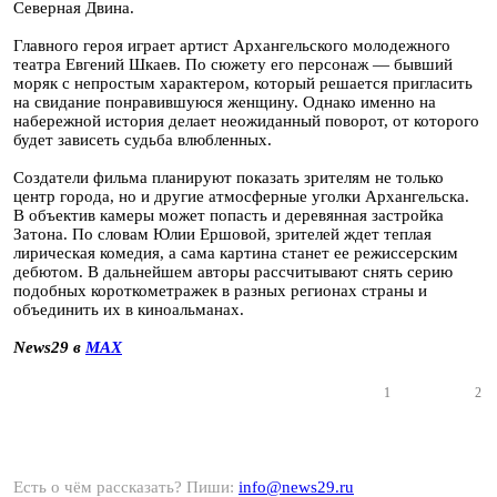
Северная Двина.
Главного героя играет артист Архангельского молодежного
театра Евгений Шкаев. По сюжету его персонаж — бывший
моряк с непростым характером, который решается пригласить
на свидание понравившуюся женщину. Однако именно на
набережной история делает неожиданный поворот, от которого
будет зависеть судьба влюбленных.
Создатели фильма планируют показать зрителям не только
центр города, но и другие атмосферные уголки Архангельска.
В объектив камеры может попасть и деревянная застройка
Затона. По словам Юлии Ершовой, зрителей ждет теплая
лирическая комедия, а сама картина станет ее режиссерским
дебютом. В дальнейшем авторы рассчитывают снять серию
подобных короткометражек в разных регионах страны и
объединить их в киноальманах.
News29 в
MAX
1
2
Есть о чём рассказать? Пиши:
info@news29.ru