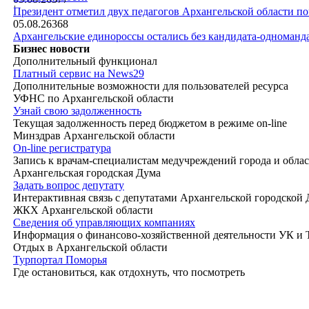
|
Президент отметил двух педагогов Архангельской области п
05.08.26
368
Архангельские единороссы остались без кандидата-одноманд
Бизнес новости
Дополнительный функционал
Платный сервис на News29
Дополнительные возможности для пользователей ресурса
УФНС по Архангельской области
Узнай свою задолженность
Текущая задолженность перед бюджетом в режиме on-line
Минздрав Архангельской области
On-line регистратура
Запись к врачам-специалистам медучреждений города и обла
Архангельская городская Дума
Задать вопрос депутату
Интерактивная связь с депутатами Архангельской городской
ЖКХ Архангельской области
Сведения об управляющих компаниях
Информация о финансово-хозяйственной деятельности УК и
Отдых в Архангельской области
Турпортал Поморья
Где остановиться, как отдохнуть, что посмотреть