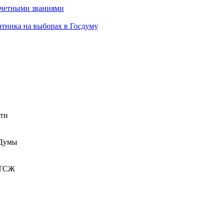
очетными званиями
атника на выборах в Госдуму
сти
 Думы
 ТСЖ