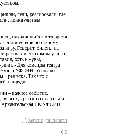
кусством.
ришли, сели, реагировали, где
или, крикнули нам
анов, находившийся в то время
с Наталией ещё по старому
а игру. Говорит, билеты на
и рассказал, что школа у него
тавил, хоть и «увы,
уркин, - Для команды театра
по музею УФСИН. Угощали
 – решётка. Так что с
сё в порядке.
нии – важное событие,
ля всех, - рассказал начальник
КУ Архангельская ВК УФСИН
версия для печати
0
0