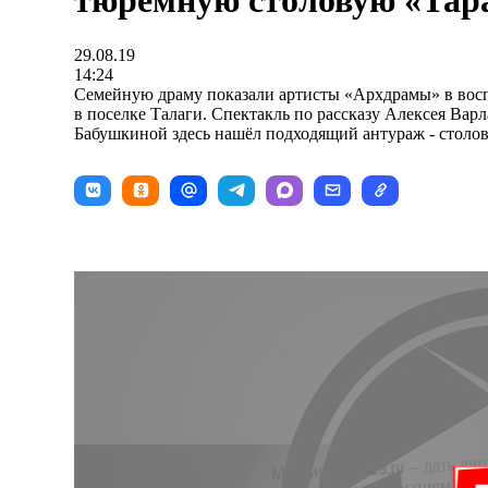
тюремную столовую «Тар
29.08.19
14:24
Семейную драму показали артисты «Архдрамы» в во
в поселке Талаги. Спектакль по рассказу Алексея Ва
Бабушкиной здесь нашёл подходящий антураж - столо