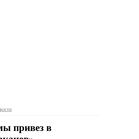
вости
мы привез в