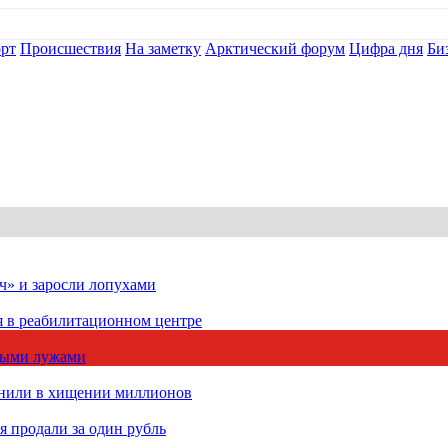
рт
Происшествия
На заметку
Арктический форум
Цифра дня
Би
ч» и заросли лопухами
я в реабилитационном центре
чными лужами
инили в хищении миллионов
 продали за один рубль