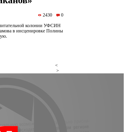
аканов»
2430
0
спитательной колонии УФСИН
рламова в инсценировке Полины
вую.
<
>