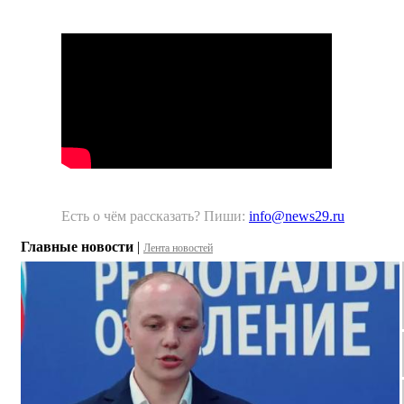
Есть о чём рассказать? Пиши:
info@news29.ru
Главные новости
|
Лента новостей