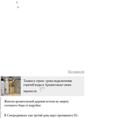
<
>
Все новости
Тазики в строю: сроки подключения
горячей воды в Архангельске снова
673
перенесли
1
Жители архангельской деревни встали на защиту
соснового бора от вырубки
В Северодвинске уже третий день ищут пропавшего 92-