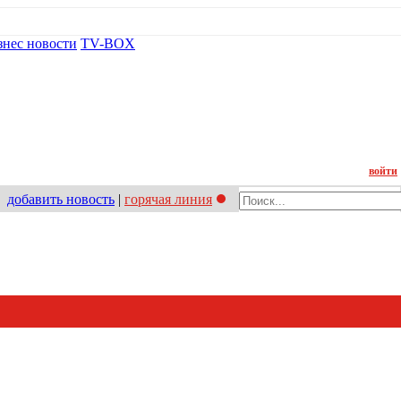
знес новости
TV-BOX
Контакт
войти
добавить новость
|
горячая линия