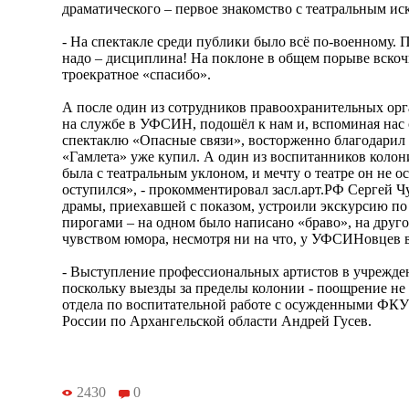
драматического – первое знакомство с театральным ис
- На спектакле среди публики было всё по-военному. П
надо – дисциплина! На поклоне в общем порыве вскоч
троекратное «спасибо».
А после один из сотрудников правоохранительных орг
на службе в УФСИН, подошёл к нам и, вспоминая нас 
спектаклю «Опасные связи», восторженно благодарил з
«Гамлета» уже купил. А один из воспитанников колони
была с театральным уклоном, и мечту о театре он не ос
оступился», - прокомментировал засл.арт.РФ Сергей Ч
драмы, приехавшей с показом, устроили экскурсию 
пирогами – на одном было написано «браво», на другом
чувством юмора, несмотря ни на что, у УФСИНовцев в
- Выступление профессиональных артистов в учрежде
поскольку выезды за пределы колонии - поощрение не д
отдела по воспитательной работе с осужденными Ф
России по Архангельской области Андрей Гусев.
2430
0