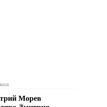
вости
итрий Морев