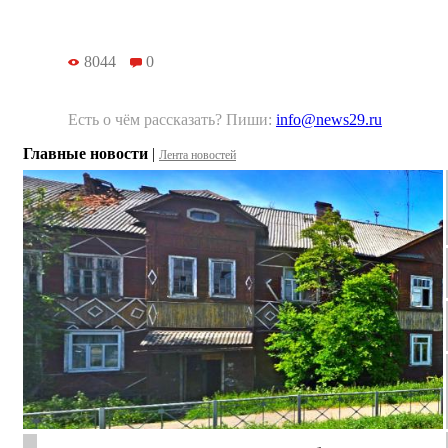
8044
0
Есть о чём рассказать? Пиши:
info@news29.ru
Главные новости
|
Лента новостей