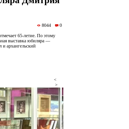
иляра Дмитрия
8044
0
мечает 65-летие. По этому
ьная выставка юбиляра —
л и архангельский
<
>