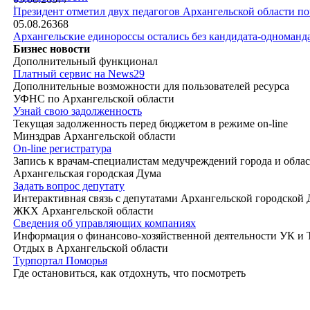
|
Президент отметил двух педагогов Архангельской области п
05.08.26
368
Архангельские единороссы остались без кандидата-одноманд
Бизнес новости
Дополнительный функционал
Платный сервис на News29
Дополнительные возможности для пользователей ресурса
УФНС по Архангельской области
Узнай свою задолженность
Текущая задолженность перед бюджетом в режиме on-line
Минздрав Архангельской области
On-line регистратура
Запись к врачам-специалистам медучреждений города и обла
Архангельская городская Дума
Задать вопрос депутату
Интерактивная связь с депутатами Архангельской городской
ЖКХ Архангельской области
Сведения об управляющих компаниях
Информация о финансово-хозяйственной деятельности УК и
Отдых в Архангельской области
Турпортал Поморья
Где остановиться, как отдохнуть, что посмотреть