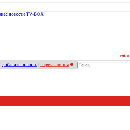
знес новости
TV-BOX
Контакт
войти
добавить новость
|
горячая линия