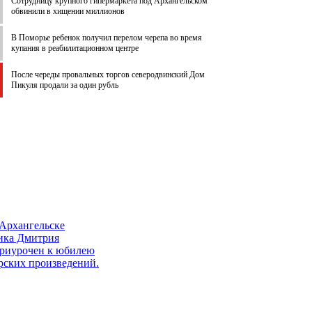
Сотрудницу крупного гипермаркета под Архангельском
обвинили в хищении миллионов
В Поморье ребенок получил перелом черепа во время
купания в реабилитационном центре
После череды провальных торгов северодвинский Дом
Пикуля продали за один рубль
Архангельске
ника Дмитрия
приурочен к юбилею
рских произведений.