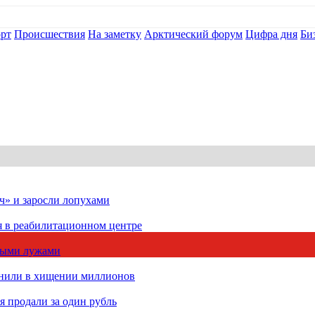
рт
Происшествия
На заметку
Арктический форум
Цифра дня
Би
ч» и заросли лопухами
я в реабилитационном центре
чными лужами
инили в хищении миллионов
 продали за один рубль