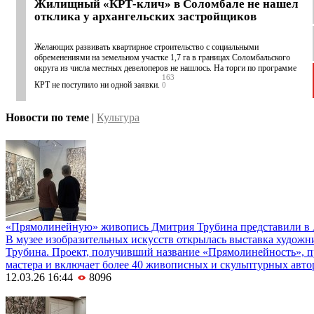
Жилищный «КРТ-клич» в Соломбале не нашел
отклика у архангельских застройщиков
Желающих развивать квартирное строительство с социальными
обременениями на земельном участке 1,7 га в границах Соломбальского
округа из числа местных девелоперов не нашлось. На торги по программе
163
КРТ не поступило ни одной заявки.
0
Новости по теме
|
Культура
«Прямолинейную» живопись Дмитрия Трубина представили в 
В музее изобразительных искусств открылась выставка худож
Трубина. Проект, получивший название «Прямолинейность», 
мастера и включает более 40 живописных и скульптурных авто
12.03.26 16:44
8096