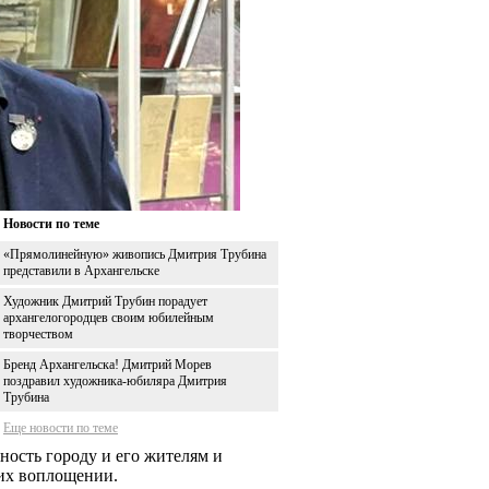
Новости по теме
«Прямолинейную» живопись Дмитрия Трубина
представили в Архангельске
Художник Дмитрий Трубин порадует
архангелогородцев своим юбилейным
творчеством
Бренд Архангельска! Дмитрий Морев
поздравил художника-юбиляра Дмитрия
Трубина
Еще новости по теме
ность городу и его жителям и
 их воплощении.