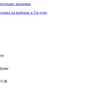
очетными званиями
атника на выборах в Госдуму
сти
 Думы
 ТСЖ