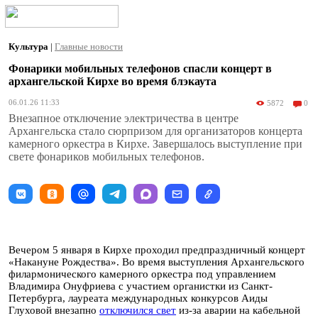
Культура
|
Главные новости
Фонарики мобильных телефонов спасли концерт в
архангельской Кирхе во время блэкаута
06.01.26 11:33
5872
0
Внезапное отключение электричества в центре
Архангельска стало сюрпризом для организаторов концерта
камерного оркестра в Кирхе. Завершалось выступление при
свете фонариков мобильных телефонов.
Вечером 5 января в Кирхе проходил предпраздничный концерт
«Накануне Рождества». Во время выступления Архангельского
филармонического камерного оркестра под управлением
Владимира Онуфриева с участием органистки из Санкт-
Петербурга, лауреата международных конкурсов Аиды
Глуховой внезапно
отключился свет
из-за аварии на кабельной