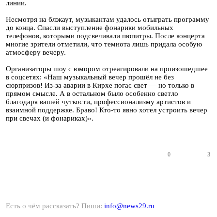
линии.
Несмотря на блэкаут, музыкантам удалось отыграть программу
до конца. Спасли выступление фонарики мобильных
телефонов, которыми подсвечивали пюпитры. После концерта
многие зрители отметили, что темнота лишь придала особую
атмосферу вечеру.
Организаторы шоу с юмором отреагировали на произошедшее
в соцсетях: «Наш музыкальный вечер прошёл не без
сюрпризов! Из-за аварии в Кирхе погас свет — но только в
прямом смысле. А в остальном было особенно светло
благодаря вашей чуткости, профессионализму артистов и
взаимной поддержке. Браво! Кто-то явно хотел устроить вечер
при свечах (и фонариках)».
0
3
Есть о чём рассказать? Пиши:
info@news29.ru