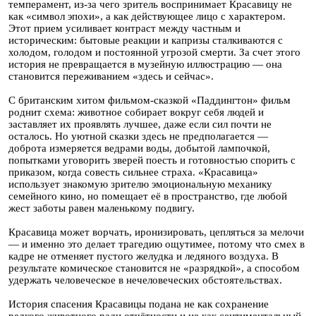
темперамент, из-за чего зритель воспринимает Красавицу не
как «символ эпохи», а как действующее лицо с характером.
Этот прием усиливает контраст между частным и
историческим: бытовые реакции и капризы сталкиваются с
холодом, голодом и постоянной угрозой смерти. За счет этого
история не превращается в музейную иллюстрацию — она
становится переживанием «здесь и сейчас».
С британским хитом фильмом-сказкой «Паддингтон» фильм
роднит схема: животное собирает вокруг себя людей и
заставляет их проявлять лучшее, даже если сил почти не
осталось. Но уютной сказки здесь не предполагается —
доброта измеряется ведрами воды, добытой лампочкой,
попытками уговорить зверей поесть и готовностью спорить с
приказом, когда совесть сильнее страха. «Красавица»
использует знакомую зрителю эмоциональную механику
семейного кино, но помещает её в пространство, где любой
жест заботы равен маленькому подвигу.
Красавица может ворчать, иронизировать, цепляться за мелочи
— и именно это делает трагедию ощутимее, потому что смех в
кадре не отменяет пустого желудка и ледяного воздуха. В
результате комическое становится не «разрядкой», а способом
удержать человеческое в нечеловеческих обстоятельствах.
История спасения Красавицы подана не как сохранение