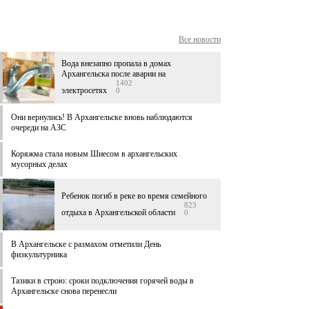
Все новости
Вода внезапно пропала в домах
Архангельска после аварии на
1402
электросетях
0
Они вернулись! В Архангельске вновь наблюдаются
очереди на АЗС
Коряжма стала новым Шиесом в архангельских
мусорных делах
Ребенок погиб в реке во время семейного
823
отдыха в Архангельской области
0
В Архангельске c размахом отметили День
физкультурника
Тазики в строю: сроки подключения горячей воды в
Архангельске снова перенесли