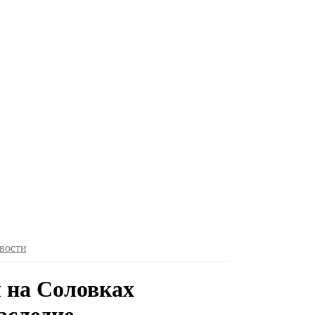
вости
 на Соловках