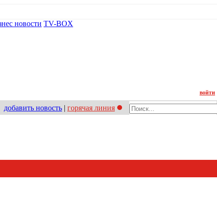
знес новости
TV-BOX
Контакт
войти
добавить новость
|
горячая линия