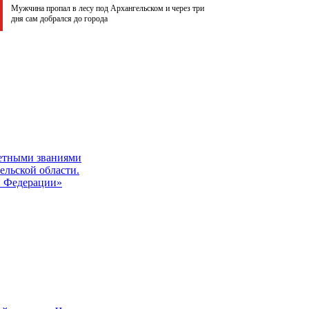
Мужчина пропал в лесу под Архангельском и через три
дня сам добрался до города
четными званиями
льской области.
й Федерации»