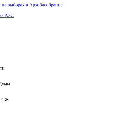
 на выборах в Архоблсобрание
 на АЗС
сти
 Думы
 ТСЖ