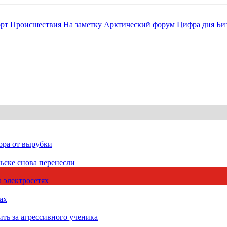
рт
Происшествия
На заметку
Арктический форум
Цифра дня
Би
ора от вырубки
ьске снова перенесли
 электросетях
ах
ть за агрессивного ученика