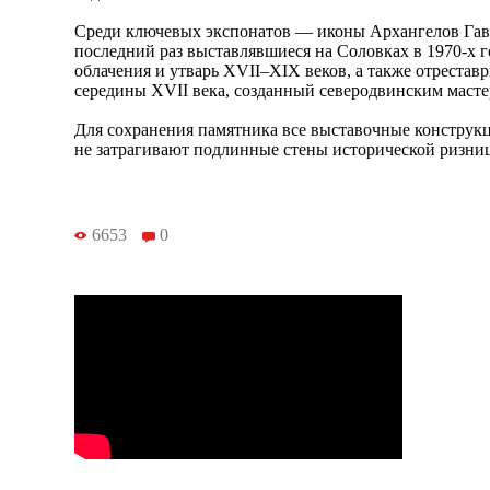
Среди ключевых экспонатов — иконы Архангелов Гав
последний раз выставлявшиеся на Соловках в 1970-х 
облачения и утварь XVII–XIX веков, а также отреста
середины XVII века, созданный северодвинским мас
Для сохранения памятника все выставочные конструк
не затрагивают подлинные стены исторической ризни
6653
0