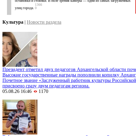
остановки и стоянки. В поле зрения камеры — одни из самых загруженных
1366
улиц города.
0
Культура
|
Новости раздела
Президент отметил двух педагогов Архангельской области по
Высокие государственные награды пополнили копилку Арханге
Почетное звание «Заслуженный работник культуры Российско
присвоено сразу двум педагогам региона.
05.08.26 16:46
1170