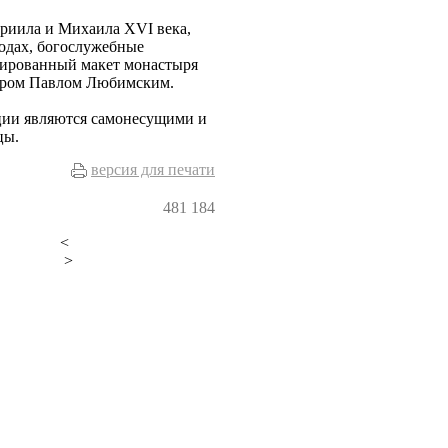
риила и Михаила XVI века,
годах, богослужебные
врированный макет монастыря
тером Павлом Любимским.
ции являются самонесущими и
цы.
версия для печати
481
184
<
>