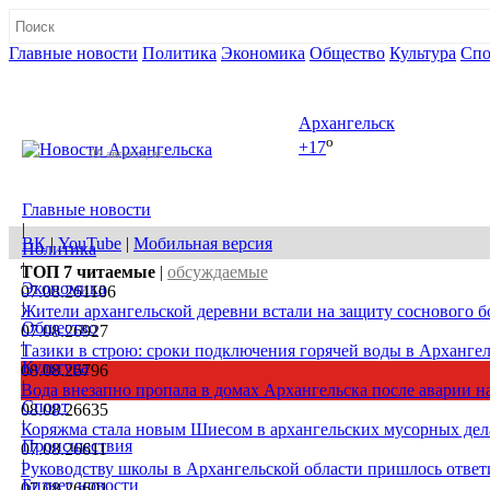
Главные новости
Политика
Экономика
Общество
Культура
Спо
Полная версия сайта
Архангельск
o
+17
09 августа, вс
Главные новости
|
ВК
|
YouTube
|
Мобильная версия
Политика
|
ТОП 7
читаемые
|
обсуждаемые
Экономика
07.08.26
1106
|
Жители архангельской деревни встали на защиту соснового б
Общество
07.08.26
927
|
Тазики в строю: сроки подключения горячей воды в Архангел
Культура
08.08.26
796
|
Вода внезапно пропала в домах Архангельска после аварии на
Спорт
08.08.26
635
|
Коряжма стала новым Шиесом в архангельских мусорных дел
Происшествия
07.08.26
611
|
Руководству школы в Архангельской области пришлось ответи
Бизнес новости
07.08.26
601