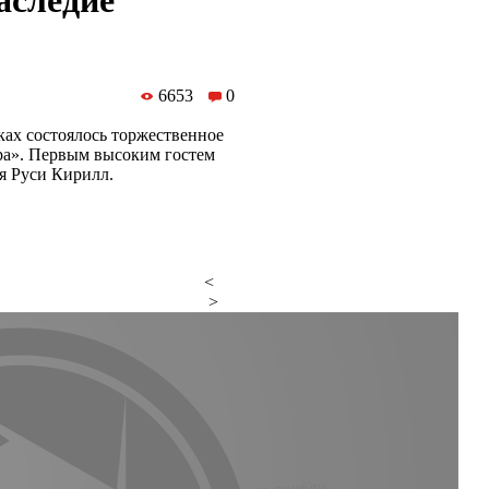
аследие
6653
0
ах состоялось торжественное
ра». Первым высоким гостем
я Руси Кирилл.
<
>