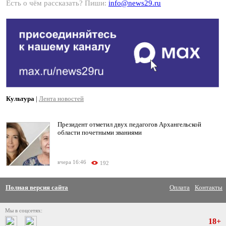
Есть о чём рассказать? Пиши:
info@news29.ru
Культура
|
Лента новостей
Президент отметил двух педагогов Архангельской
области почетными званиями
вчера 16:46
192
Полная версия сайта
Оплата
Контакты
Мы в соцсетях:
18+