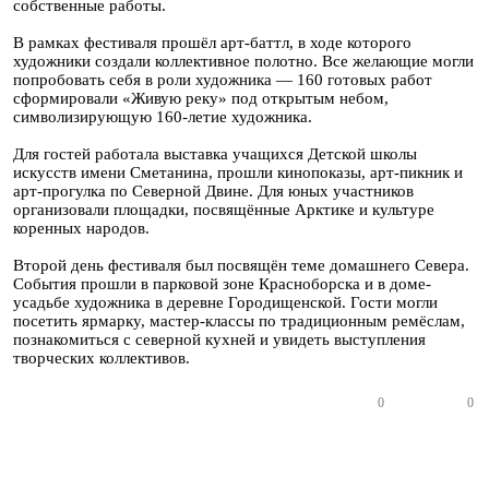
собственные работы.
В рамках фестиваля прошёл арт-баттл, в ходе которого
художники создали коллективное полотно. Все желающие могли
попробовать себя в роли художника — 160 готовых работ
сформировали «Живую реку» под открытым небом,
символизирующую 160-летие художника.
Для гостей работала выставка учащихся Детской школы
искусств имени Сметанина, прошли кинопоказы, арт-пикник и
арт-прогулка по Северной Двине. Для юных участников
организовали площадки, посвящённые Арктике и культуре
коренных народов.
Второй день фестиваля был посвящён теме домашнего Севера.
События прошли в парковой зоне Красноборска и в доме-
усадьбе художника в деревне Городищенской. Гости могли
посетить ярмарку, мастер-классы по традиционным ремёслам,
познакомиться с северной кухней и увидеть выступления
творческих коллективов.
0
0