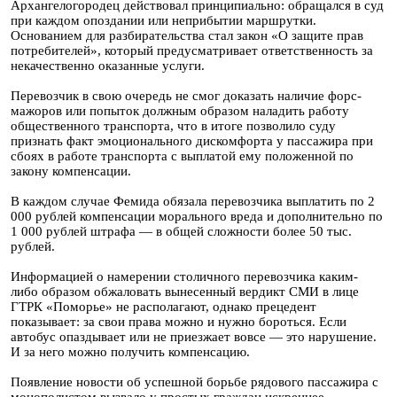
Архангелогородец действовал принципиально: обращался в суд
при каждом опоздании или неприбытии маршрутки.
Основанием для разбирательства стал закон «О защите прав
потребителей», который предусматривает ответственность за
некачественно оказанные услуги.
Перевозчик в свою очередь не смог доказать наличие форс-
мажоров или попыток должным образом наладить работу
общественного транспорта, что в итоге позволило суду
признать факт эмоционального дискомфорта у пассажира при
сбоях в работе транспорта с выплатой ему положенной по
закону компенсации.
В каждом случае Фемида обязала перевозчика выплатить по 2
000 рублей компенсации морального вреда и дополнительно по
1 000 рублей штрафа — в общей сложности более 50 тыс.
рублей.
Информацией о намерении столичного перевозчика каким-
либо образом обжаловать вынесенный вердикт СМИ в лице
ГТРК «Поморье» не располагают, однако прецедент
показывает: за свои права можно и нужно бороться. Если
автобус опаздывает или не приезжает вовсе — это нарушение.
И за него можно получить компенсацию.
Появление новости об успешной борьбе рядового пассажира с