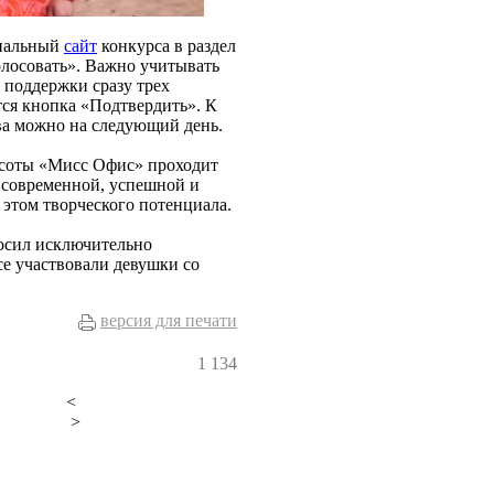
циальный
сайт
конкурса в раздел
олосовать». Важно учитывать
и поддержки сразу трех
тся кнопка «Подтвердить». К
ва можно на следующий день.
асоты «Мисс Офис» проходит
з современной, успешной и
этом творческого потенциала.
носил исключительно
се участвовали девушки со
версия для печати
1
134
<
>