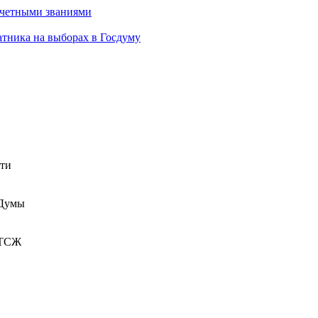
очетными званиями
атника на выборах в Госдуму
сти
 Думы
 ТСЖ