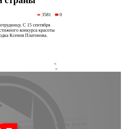
и страны
3581
0
трудницу. С 15 сентября
стижного конкурса красоты
одка Ксения Платонова.
<
>