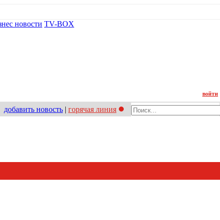
знес новости
TV-BOX
Контакт
войти
добавить новость
|
горячая линия