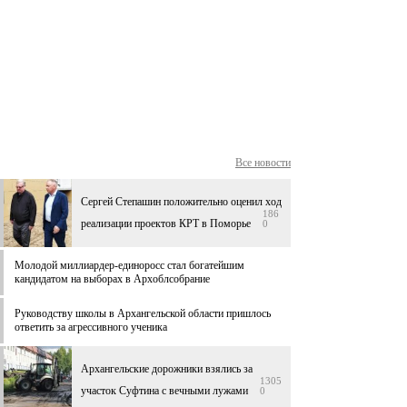
Все новости
Сергей Степашин положительно оценил ход
186
реализации проектов КРТ в Поморье
0
Молодой миллиардер-единоросс стал богатейшим
кандидатом на выборах в Архоблсобрание
Руководству школы в Архангельской области пришлось
ответить за агрессивного ученика
Архангельские дорожники взялись за
1305
участок Суфтина с вечными лужами
0