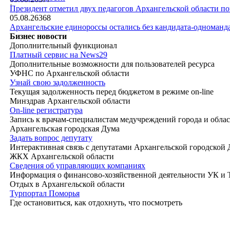
|
Президент отметил двух педагогов Архангельской области п
05.08.26
368
Архангельские единороссы остались без кандидата-одноманд
Бизнес новости
Дополнительный функционал
Платный сервис на News29
Дополнительные возможности для пользователей ресурса
УФНС по Архангельской области
Узнай свою задолженность
Текущая задолженность перед бюджетом в режиме on-line
Минздрав Архангельской области
On-line регистратура
Запись к врачам-специалистам медучреждений города и обла
Архангельская городская Дума
Задать вопрос депутату
Интерактивная связь с депутатами Архангельской городской
ЖКХ Архангельской области
Сведения об управляющих компаниях
Информация о финансово-хозяйственной деятельности УК и
Отдых в Архангельской области
Турпортал Поморья
Где остановиться, как отдохнуть, что посмотреть