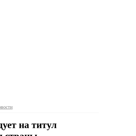
овости
ует на титул