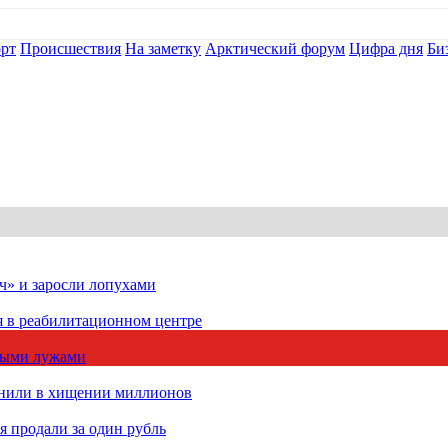
рт
Происшествия
На заметку
Арктический форум
Цифра дня
Би
ч» и заросли лопухами
я в реабилитационном центре
чными лужами
инили в хищении миллионов
 продали за один рубль