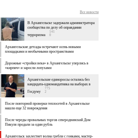
Все новости
В Архангельске задержали администратора
сообщества по делу об оправдании
141
терроризма
0
Архангельские детсады встречают осень новыми
площадками и необычными пространствами
Дорожные «стройки века» в Архангельске уперлись в
«кирпич» и заросли лопухами
Архангельские единороссы остались без
кандидата-одномандатника на выборах в
775
Госдуму
2
После повторной проверки теплосетей в Архангельске
нашли еще 32 повреждения
После череды провальных торгов северодвинский Дом
Пикуля продали за один рубль
Архангельск захлестнет волна гребли с гонками, мастер-