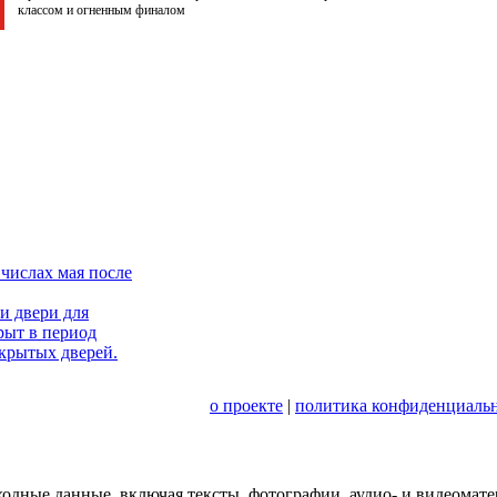
классом и огненным финалом
числах мая после
и двери для
рыт в период
крытых дверей.
о проекте
|
политика конфиденциальн
сходные данные, включая тексты, фотографии, аудио- и видеома