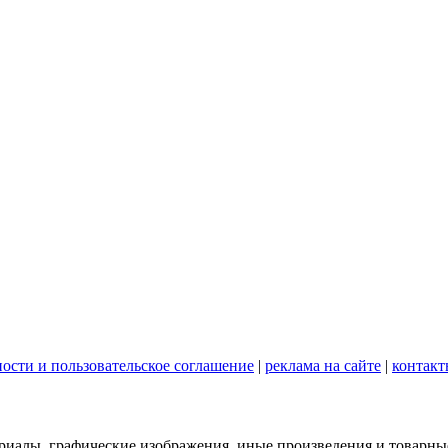
ости и пользовательское соглашение
|
реклама на сайте
|
контакт
териалы, графические изображения, иные произведения и товарны