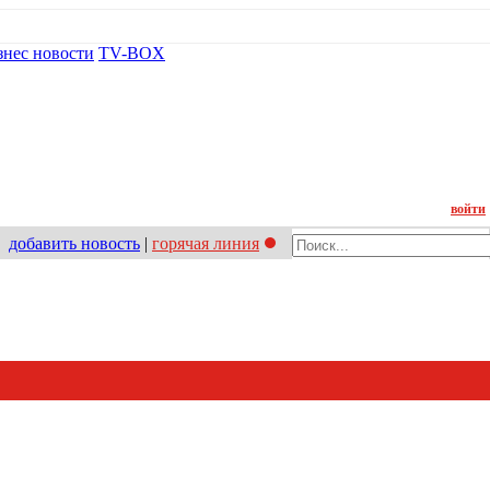
знес новости
TV-BOX
Контакт
войти
добавить новость
|
горячая линия