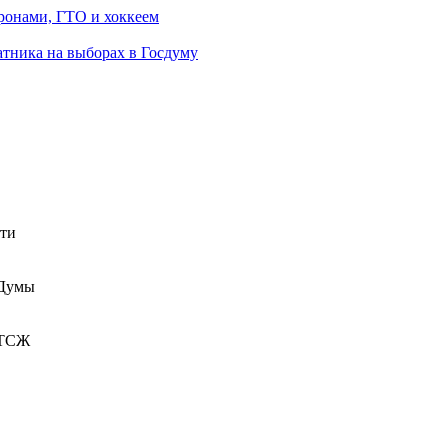
ронами, ГТО и хоккеем
атника на выборах в Госдуму
сти
 Думы
 ТСЖ