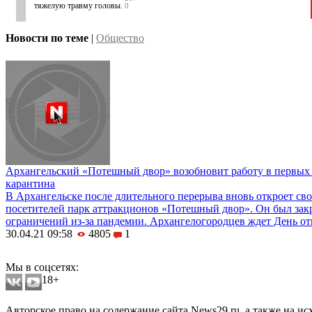
тяжелую травму головы.
0
Новости по теме
|
Общество
Архангельский «Потешный двор» возобновит работу в первых 
карантина
В Архангельске после длительного перерыва вновь откроет сво
посетителей парк аттракционов «Потешный двор». Он был зак
ограничений из-за пандемии. Архангелогородцев ждет День от
30.04.21 09:58
4805
1
Мобильная версия сайта
Мы в соцсетях:
18+
Авторское право на содержание сайта News29.ru, а также на и