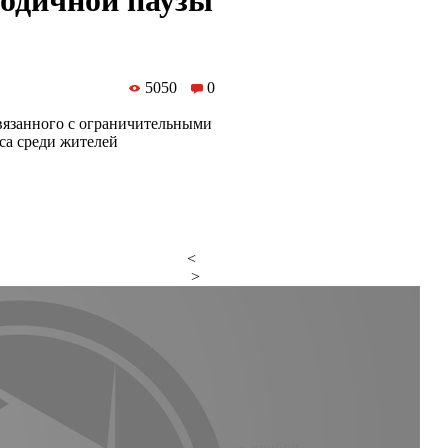
годичной паузы
5050
0
вязанного с ограничительными
са среди жителей
<
>