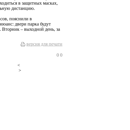
ходиться в защитных масках,
льную дистанцию.
асов, пояснили в
нюанс: двери парка будут
 Вторник – выходной день, за
версия для печати
0
0
<
>