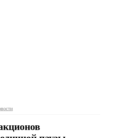
овости
акционов