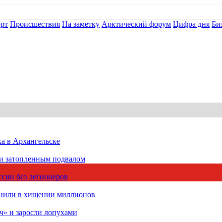
рт
Происшествия
На заметку
Арктический форум
Цифра дня
Би
ка в Архангельске
 и затопленным подвалом
сии без легионеров
инили в хищении миллионов
ч» и заросли лопухами