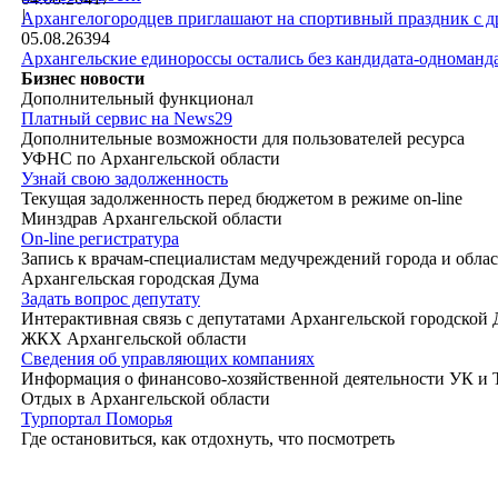
|
Архангелогородцев приглашают на спортивный праздник с д
05.08.26
394
Архангельские единороссы остались без кандидата-одноманд
Бизнес новости
Дополнительный функционал
Платный сервис на News29
Дополнительные возможности для пользователей ресурса
УФНС по Архангельской области
Узнай свою задолженность
Текущая задолженность перед бюджетом в режиме on-line
Минздрав Архангельской области
On-line регистратура
Запись к врачам-специалистам медучреждений города и обла
Архангельская городская Дума
Задать вопрос депутату
Интерактивная связь с депутатами Архангельской городской
ЖКХ Архангельской области
Сведения об управляющих компаниях
Информация о финансово-хозяйственной деятельности УК и
Отдых в Архангельской области
Турпортал Поморья
Где остановиться, как отдохнуть, что посмотреть