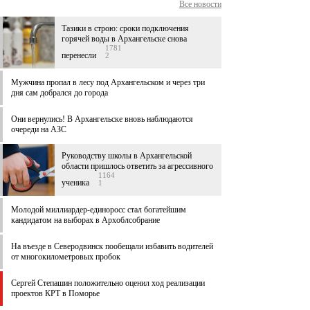
Все новости
Тазики в строю: сроки подключения
горячей воды в Архангельске снова
1781
перенесли
2
Мужчина пропал в лесу под Архангельском и через три
дня сам добрался до города
Они вернулись! В Архангельске вновь наблюдаются
очереди на АЗС
Руководству школы в Архангельской
области пришлось ответить за агрессивного
1164
ученика
1
Молодой миллиардер-единоросс стал богатейшим
кандидатом на выборах в Архоблсобрание
На въезде в Северодвинск пообещали избавить водителей
от многокилометровых пробок
Сергей Степашин положительно оценил ход реализации
проектов КРТ в Поморье