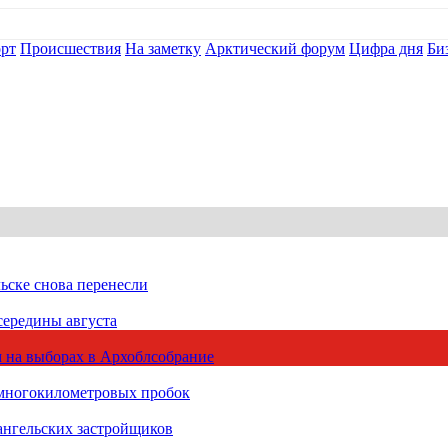
рт
Происшествия
На заметку
Арктический форум
Цифра дня
Би
ьске снова перенесли
середины августа
 на выборах в Архоблсобрание
 многокилометровых пробок
ангельских застройщиков