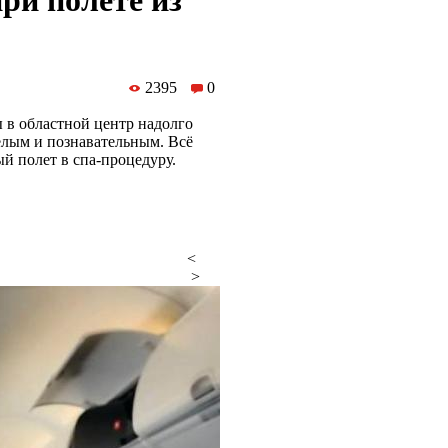
ри полете из
2395
0
 в областной центр надолго
елым и познавательным. Всё
й полет в спа-процедуру.
<
>