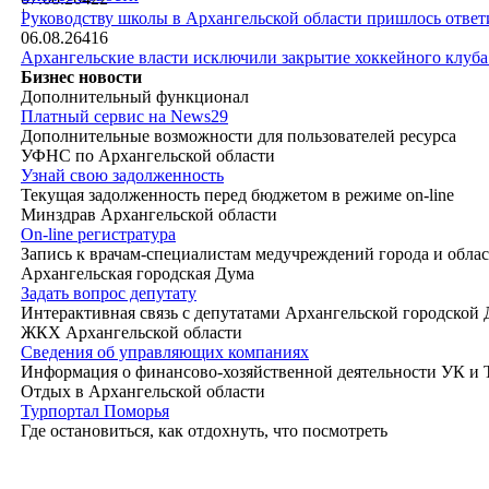
|
Руководству школы в Архангельской области пришлось ответи
06.08.26
416
Архангельские власти исключили закрытие хоккейного клуб
Бизнес новости
Дополнительный функционал
Платный сервис на News29
Дополнительные возможности для пользователей ресурса
УФНС по Архангельской области
Узнай свою задолженность
Текущая задолженность перед бюджетом в режиме on-line
Минздрав Архангельской области
On-line регистратура
Запись к врачам-специалистам медучреждений города и обла
Архангельская городская Дума
Задать вопрос депутату
Интерактивная связь с депутатами Архангельской городской
ЖКХ Архангельской области
Сведения об управляющих компаниях
Информация о финансово-хозяйственной деятельности УК и
Отдых в Архангельской области
Турпортал Поморья
Где остановиться, как отдохнуть, что посмотреть