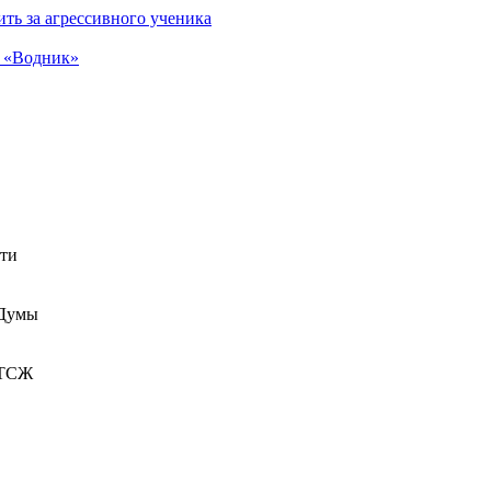
ть за агрессивного ученика
а «Водник»
сти
 Думы
 ТСЖ