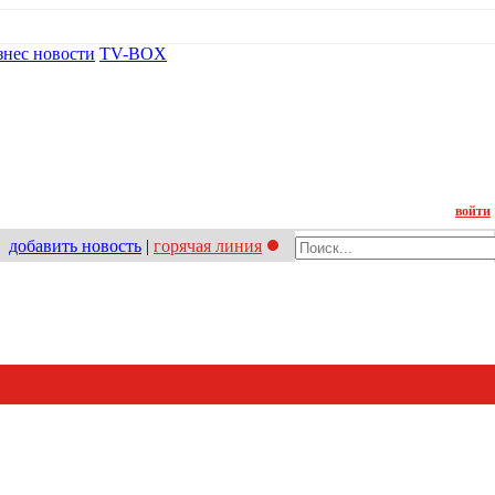
знес новости
TV-BOX
Контакт
войти
добавить новость
|
горячая линия