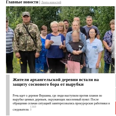
Главные новости
|
Лента новостей
Жители архангельской деревни встали на
защиту соснового бора от вырубки
Речь идет о деревне Вершина, где люди выступили против планов по
вырубке ценных деревьев, окружающих населенный пункт. После
обращения сельчан ситуацией заинтересовались прокурорские работники и
1369
следователи.
0