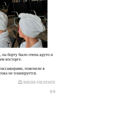
 на борту было очень круто и
ем восторге.
 пассажирами, пояснили в
пока не планируется.
версия для печати
0
6