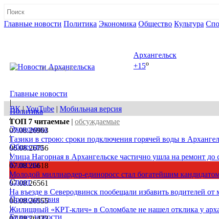
Главные новости
Политика
Экономика
Общество
Культура
Спо
Полная версия сайта
Архангельск
o
+15
08 августа, сб
Главные новости
|
ВК
|
YouTube
|
Мобильная версия
Политика
|
ТОП 7
читаемые
|
обсуждаемые
Экономика
07.08.26
903
|
Тазики в строю: сроки подключения горячей воды в Архангел
Общество
06.08.26
756
|
Улица Нагорная в Архангельске частично ушла на ремонт до 
Культура
07.08.26
618
|
Молодой миллиардер-единоросс стал богатейшим кандидатом
Спорт
07.08.26
561
|
На въезде в Северодвинск пообещали избавить водителей от
Происшествия
06.08.26
555
|
Жилищный «КРТ-клич» в Соломбале не нашел отклика у арх
Бизнес новости
07.08.26
422