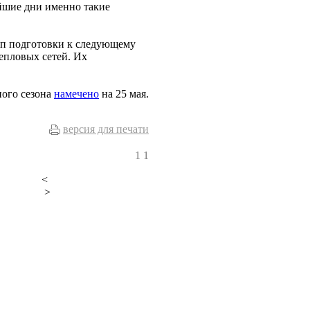
йшие дни именно такие
ап подготовки к следующему
епловых сетей. Их
ного сезона
намечено
на 25 мая.
версия для печати
1
1
<
>