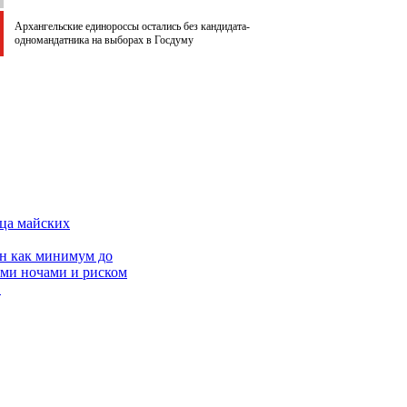
Архангельские единороссы остались без кандидата-
одномандатника на выборах в Госдуму
нца майских
он как минимум до
ыми ночами и риском
.