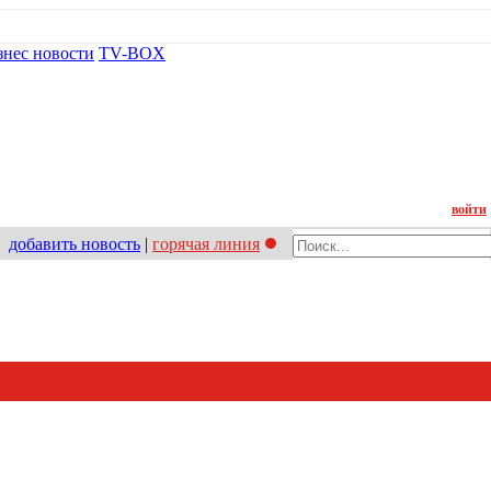
знес новости
TV-BOX
Контакт
войти
добавить новость
|
горячая линия