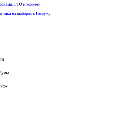
ронами, ГТО и хоккеем
атника на выборах в Госдуму
сти
 Думы
 ТСЖ