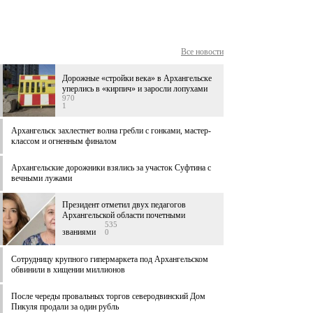
Все новости
Дорожные «стройки века» в Архангельске
уперлись в «кирпич» и заросли лопухами
970
1
Архангельск захлестнет волна гребли с гонками, мастер-
классом и огненным финалом
Архангельские дорожники взялись за участок Суфтина с
вечными лужами
Президент отметил двух педагогов
Архангельской области почетными
535
званиями
0
Сотрудницу крупного гипермаркета под Архангельском
обвинили в хищении миллионов
После череды провальных торгов северодвинский Дом
Пикуля продали за один рубль