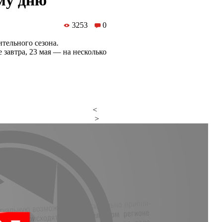
му дню
3253
0
ительного сезона.
завтра, 23 мая — на несколько
<
>