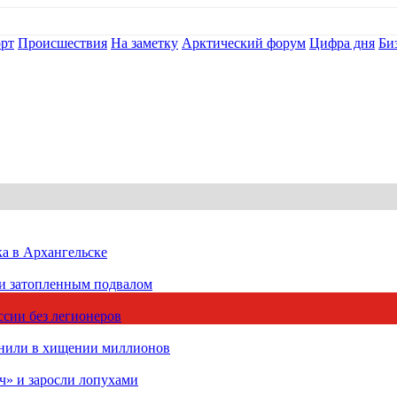
рт
Происшествия
На заметку
Арктический форум
Цифра дня
Би
ка в Архангельске
 и затопленным подвалом
сии без легионеров
инили в хищении миллионов
ч» и заросли лопухами