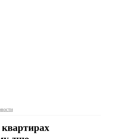
овости
х квартирах