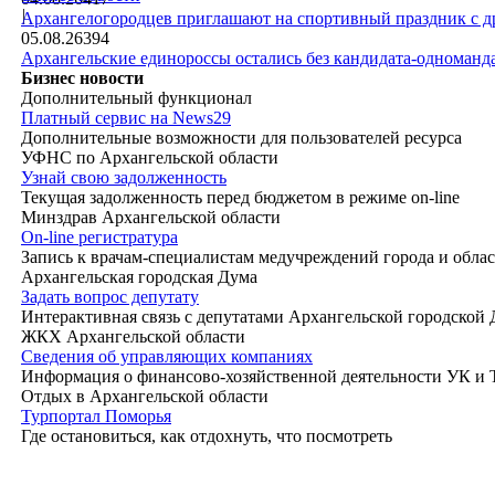
|
Архангелогородцев приглашают на спортивный праздник с д
05.08.26
394
Архангельские единороссы остались без кандидата-одноманд
Бизнес новости
Дополнительный функционал
Платный сервис на News29
Дополнительные возможности для пользователей ресурса
УФНС по Архангельской области
Узнай свою задолженность
Текущая задолженность перед бюджетом в режиме on-line
Минздрав Архангельской области
On-line регистратура
Запись к врачам-специалистам медучреждений города и обла
Архангельская городская Дума
Задать вопрос депутату
Интерактивная связь с депутатами Архангельской городской
ЖКХ Архангельской области
Сведения об управляющих компаниях
Информация о финансово-хозяйственной деятельности УК и
Отдых в Архангельской области
Турпортал Поморья
Где остановиться, как отдохнуть, что посмотреть