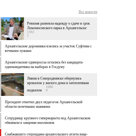
Все новости
Ревизия развеяла надежду о сдаче в срок
Ломоносовского парка в Архангельске
1392
1
Архангельские дорожники взялись за участок Суфтина с
вечными лужами
Архангельские единороссы остались без кандидата-
одномандатника на выборах в Госдуму
Ливни в Северодвинске обернулись
провалом у жилого дома и затопленным
1080
подвалом
0
Президент отметил двух педагогов Архангельской
области почетными званиями
Сотрудницу крупного гипермаркета под Архангельском
обвинили в хищении миллионов
Снабжавшего стероидами архангельского атлета вице-