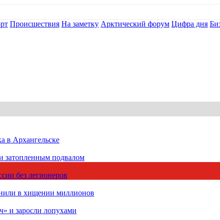
рт
Происшествия
На заметку
Арктический форум
Цифра дня
Би
ка в Архангельске
 и затопленным подвалом
сии без легионеров
инили в хищении миллионов
ч» и заросли лопухами