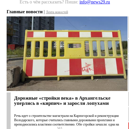
Есть о чём рассказать? Пиши:
info@news29.ru
Главные новости
|
Лента новостей
Дорожные «стройки века» в Архангельске
уперлись в «кирпич» и заросли лопухами
Речь идет о строительстве магистрали на Карпогорской и реконструкции
Володарского, которые считались главными дорожными проектами и
преподносились властями соответственно. Обе стройки зачахли: одна на
563