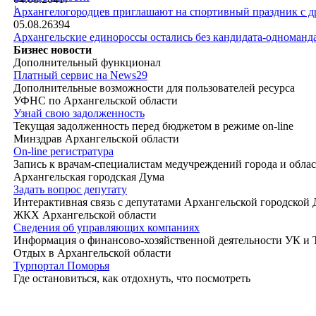
|
Архангелогородцев приглашают на спортивный праздник с д
05.08.26
394
Архангельские единороссы остались без кандидата-одноманд
Бизнес новости
Дополнительный функционал
Платный сервис на News29
Дополнительные возможности для пользователей ресурса
УФНС по Архангельской области
Узнай свою задолженность
Текущая задолженность перед бюджетом в режиме on-line
Минздрав Архангельской области
On-line регистратура
Запись к врачам-специалистам медучреждений города и обла
Архангельская городская Дума
Задать вопрос депутату
Интерактивная связь с депутатами Архангельской городской
ЖКХ Архангельской области
Сведения об управляющих компаниях
Информация о финансово-хозяйственной деятельности УК и
Отдых в Архангельской области
Турпортал Поморья
Где остановиться, как отдохнуть, что посмотреть