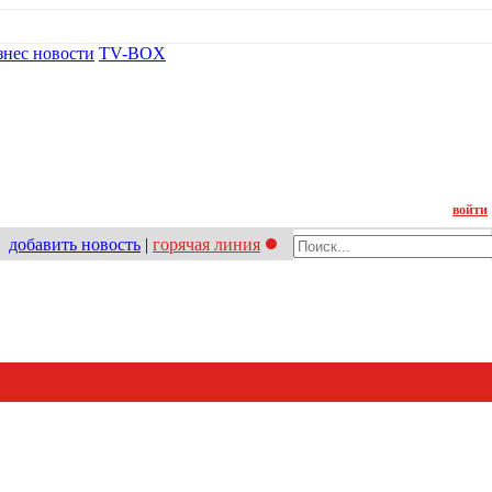
знес новости
TV-BOX
Контакт
войти
добавить новость
|
горячая линия