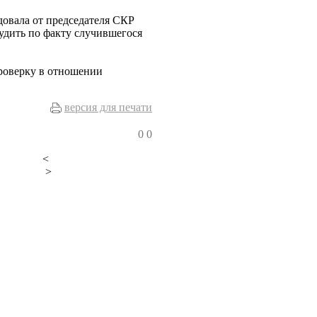
довала от председателя СКР
удить по факту случившегося
роверку в отношении
версия для печати
0
0
<
>