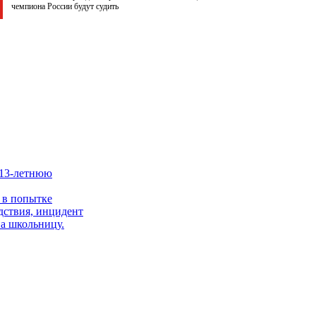
чемпиона России будут судить
 13-летнюю
 в попытке
дствия, инцидент
на школьницу.