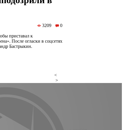
аподозрили в
3209
0
кобы приставал к
на». После огласки в соцсетях
андр Бастрыкин.
<
>