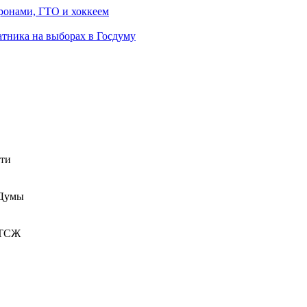
ронами, ГТО и хоккеем
атника на выборах в Госдуму
сти
 Думы
 ТСЖ