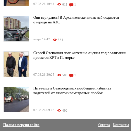
07.08.26 10:44
611
1
Они вернулись! В Архангельске вновь наблюдаются
очереди на АЗС
вчера 14:47
534
Сергей Степашин положительно оценил ход реализации
проектов КРТ в Поморье
07.08.26 20:25
500
1
На въезде в Северодвинск пообещали избавить
водителей от многокилометровых пробок
07.08.26 09:03
492
Полная версия сайта
Оплата
Контакты