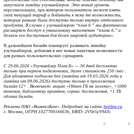
запускаем линейку улучшайзеров. Это новый уровень
персонализации, при котором пользователь может взять
свой текущий тариф и добавить к нему те возможности,
которые раньше были доступны только внутри отдельного
продукта. В случае с улучшайзером “план б.” мы фактически
расширяем доступ к уникальному наполнению “плана б.” и
делаем его доступным для более широкой аудитории».
В дальнейшем Билайн планирует развивать линейку
улучшайзеров, добавляя в нее новые пакетные возможности
для разных пользовательских сценариев.
С 29.06.2026 «Улучшайзер План Б» — 30 дней бесплатно
только при первом подключении, далее стоимость 250 /мес .
Для абонентов подписки bee (линейка от 19.03.2026 года и
линейка от 09.06.2026) доступно только в приложении
билайн 12+ . Включает: акцию «Обмен ГБ на золото», +1000
токенов, библиотеку промтов, сервис достижения, +1 ТБ
облака билайн.
Реклама ПАО «ВымпелКом». Подробнее на сайте
beeline.ru
г. Москва, ОГРН 1027700166636, ERID: 2VSb5yV943c
0
0