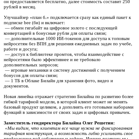
он предоставляется бесплатно, далее стоимость составит 250
рублей в месяц.
Улучшайзер «план б.» подключается сразу как единый пакет к
подписке bee (би) и включает:
— обмен гигабайт на цифровое золото с последующей
конвертацией в бонусные рубли для оплаты связи;
— дополнительные 1000 ИИ-токенов для доступа к топовым
нейросетям без ВПН для решения ежедневных задач по учебе,
работе и досуга;
— доступ к библиотеке промтов, чтобы взаимодействие с
нейросетями было эффективнее и не требовало
дополнительных запросов;
— игровые механики и систему достижений с получением
бонусов для оплаты связи;
— 1 ТБ в Облаке Билайн для хранения фото, видео и
документов.
Новая линейка отражает стратегию Билайна по развитию более
гибкой тарифной модели, в которой клиент может не менять
базовый продукт целиком, а дополнять его готовыми наборами
функций в зависимости от своих задач и цифровых привычек.
Заместитель гендиректора Билайна Олег Решетин:
«Мы видим, что клиентам все чаще нужна не фиксированная
тарифная конструкция, а возможность гибко усиливать свое
предложение под собственные задачи. Именно поэтому мы