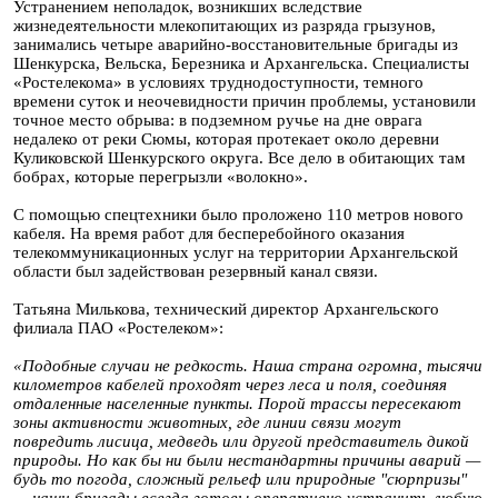
Устранением неполадок, возникших вследствие
жизнедеятельности млекопитающих из разряда грызунов,
занимались четыре аварийно-восстановительные бригады из
Шенкурска, Вельска, Березника и Архангельска. Специалисты
«Ростелекома» в условиях труднодоступности, темного
времени суток и неочевидности причин проблемы, установили
точное место обрыва: в подземном ручье на дне оврага
недалеко от реки Сюмы, которая протекает около деревни
Куликовской Шенкурского округа. Все дело в обитающих там
бобрах, которые перегрызли «волокно».
С помощью спецтехники было проложено 110 метров нового
кабеля. На время работ для бесперебойного оказания
телекоммуникационных услуг на территории Архангельской
области был задействован резервный канал связи.
Татьяна Милькова, технический директор Архангельского
филиала ПАО «Ростелеком»:
«Подобные случаи не редкость. Наша страна огромна, тысячи
километров кабелей проходят через леса и поля, соединяя
отдаленные населенные пункты. Порой трассы пересекают
зоны активности животных, где линии связи могут
повредить лисица, медведь или другой представитель дикой
природы. Но как бы ни были нестандартны причины аварий —
будь то погода, сложный рельеф или природные "сюрпризы"