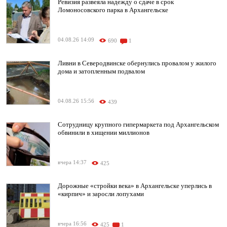
Ревизия развеяла надежду о сдаче в срок
Ломоносовского парка в Архангельске
04.08.26 14:09
690
1
Ливни в Северодвинске обернулись провалом у жилого
дома и затопленным подвалом
04.08.26 15:56
439
Сотрудницу крупного гипермаркета под Архангельском
обвинили в хищении миллионов
вчера 14:37
425
Дорожные «стройки века» в Архангельске уперлись в
«кирпич» и заросли лопухами
вчера 16:56
425
1