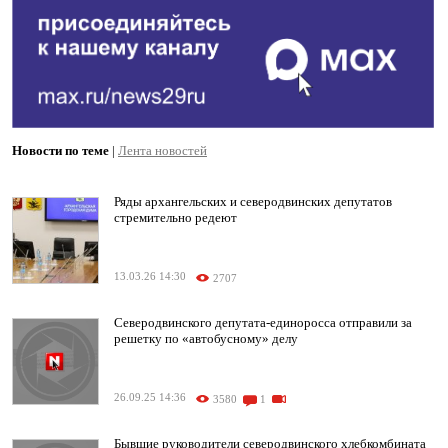
Новости по теме
|
Лента новостей
Ряды архангельских и северодвинских депутатов
стремительно редеют
13.03.26 14:30
2707
Северодвинского депутата-единоросса отправили за
решетку по «автобусному» делу
26.09.25 14:36
3580
1
Бывшие руководители северодвинского хлебкомбината