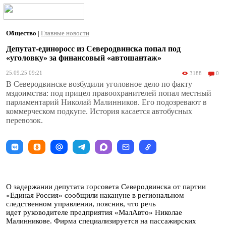
Общество
|
Главные новости
Депутат-единоросс из Северодвинска попал под
«уголовку» за финансовый «автошантаж»
25.09.25 09:21
3188
0
В Северодвинске возбудили уголовное дело по факту
мздоимства: под прицел правоохранителей попал местный
парламентарий Николай Малинников. Его подозревают в
коммерческом подкупе. История касается автобусных
перевозок.
О задержании депутата горсовета Северодвинска от партии
«Единая Россия» сообщили накануне в региональном
следственном управлении, пояснив, что речь
идет руководителе предприятия «МалАвто» Николае
Малинникове. Фирма специализируется на пассажирских