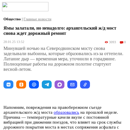
Общество
|
Главные новости
Ямы залатали, но ненадолго: архангельский ж/д мост
снова ждет дорожный ремонт
28.01.25 13:52
3093
0
Минувшей ночью на Северодвинском мосту снова
заделывали выбоины, которые образовались из-за оттепели.
Латание дыр — временная мера, уточнили в горадмине.
Полноценные работы на дорожном полотне стартуют
весной-летом.
Напомним, повреждения на правобережном съезде
архангельского ж/д моста
образовались
на прошлой неделе.
Причина — температурные качели вкупе с постоянной
вибрацией при движении поездов, что влияет на срок службы
дорожного покрытия моста в местах сопряжения асфальта с