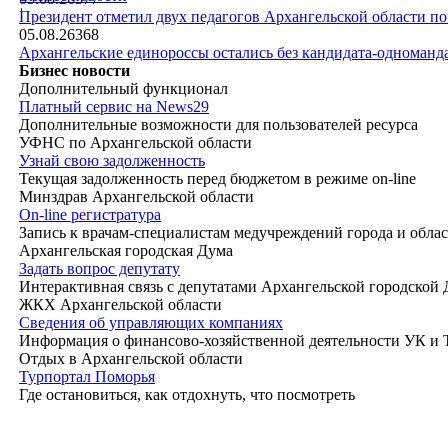
|
Президент отметил двух педагогов Архангельской области п
05.08.26
368
Архангельские единороссы остались без кандидата-одноманд
Бизнес новости
Дополнительный функционал
Платный сервис на News29
Дополнительные возможности для пользователей ресурса
УФНС по Архангельской области
Узнай свою задолженность
Текущая задолженность перед бюджетом в режиме on-line
Минздрав Архангельской области
On-line регистратура
Запись к врачам-специалистам медучреждений города и обла
Архангельская городская Дума
Задать вопрос депутату
Интерактивная связь с депутатами Архангельской городской
ЖКХ Архангельской области
Сведения об управляющих компаниях
Информация о финансово-хозяйственной деятельности УК и
Отдых в Архангельской области
Турпортал Поморья
Где остановиться, как отдохнуть, что посмотреть