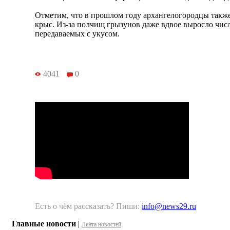
Отметим, что в прошлом году архангелогородцы такж
крыс. Из-за полчищ грызунов даже вдвое выросло чи
передаваемых с укусом.
4041
0
Есть о чём рассказать? Пиши:
info@news29.ru
Главные новости
|
Лента новостей