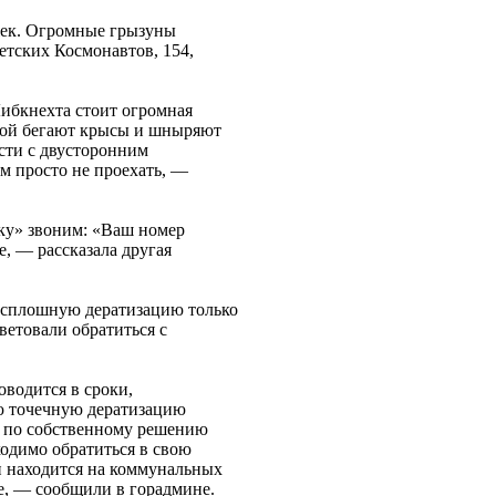
жек. Огромные грызуны
ветских Космонавтов, 154,
Либкнехта стоит огромная
орой бегают крысы и шныряют
асти с двусторонним
м просто не проехать, —
ку» звоним: «Ваш номер
е, — рассказала другая
 сплошную дератизацию только
ветовали обратиться с
водится в сроки,
ю точечную дератизацию
т по собственному решению
одимо обратиться в свою
 находится на коммунальных
е, — сообщили в горадмине.