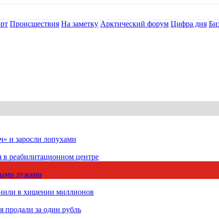
рт
Происшествия
На заметку
Арктический форум
Цифра дня
Би
ч» и заросли лопухами
я в реабилитационном центре
чными лужами
инили в хищении миллионов
 продали за один рубль