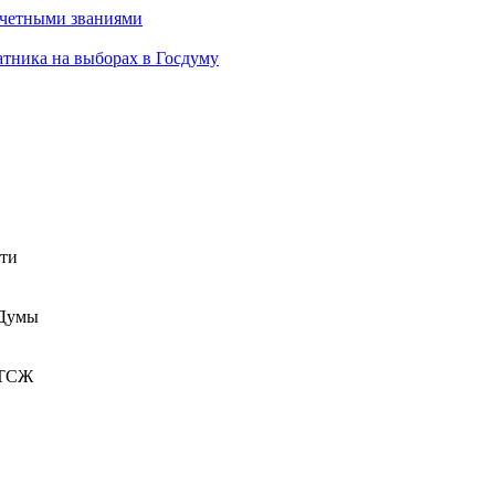
очетными званиями
атника на выборах в Госдуму
сти
 Думы
 ТСЖ