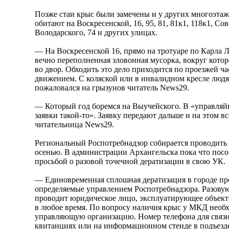
Позже стаи крыс были замечены и у других многоэта
обитают на Воскресенской, 16, 95, 81, 81к1, 118к1, Со
Володарского, 74 и других улицах.
— На Воскресенской 16, прямо на тротуаре по Карла 
вечно переполненная зловонная мусорка, вокруг кот
во двор. Обходить это дело приходится по проезжей ч
движением. С коляской или в инвалидном кресле людя
пожаловался на грызунов читатель News29.
— Который год боремся на Выучейского. В «управляй
заявки такой-то». Заявку передают дальше и на этом вс
читательница News29.
Региональный Роспотребнадзор собирается проводить
осенью. В администрации Архангельска пока что посо
просьбой о разовой точечной дератизации в свою УК.
— Единовременная сплошная дератизация в городе про
определяемые управлением Роспотребнадзора. Разову
проводит юридическое лицо, эксплуатирующее объек
в любое время. По вопросу наличия крыс у МКД необх
управляющую организацию. Номер телефона для связи
квитанциях или на информационном стенде в подъезд