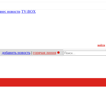
знес новости
TV-BOX
Контакт
войти
добавить новость
|
горячая линия