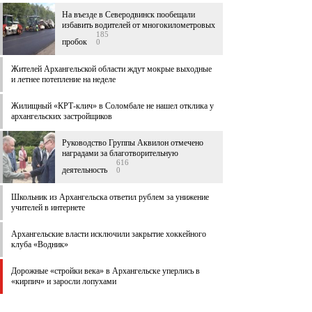
На въезде в Северодвинск пообещали
избавить водителей от многокилометровых
185
пробок
0
Жителей Архангельской области ждут мокрые выходные
и летнее потепление на неделе
Жилищный «КРТ-клич» в Соломбале не нашел отклика у
архангельских застройщиков
Руководство Группы Аквилон отмечено
наградами за благотворительную
616
деятельность
0
Школьник из Архангельска ответил рублем за унижение
учителей в интернете
Архангельские власти исключили закрытие хоккейного
клуба «Водник»
Дорожные «стройки века» в Архангельске уперлись в
«кирпич» и заросли лопухами