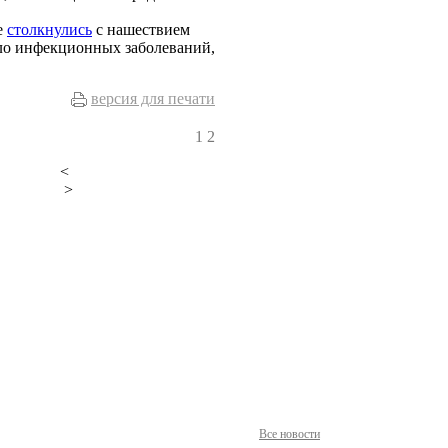
е
столкнулись
с нашествием
сло инфекционных заболеваний,
версия для печати
1
2
<
>
Все новости