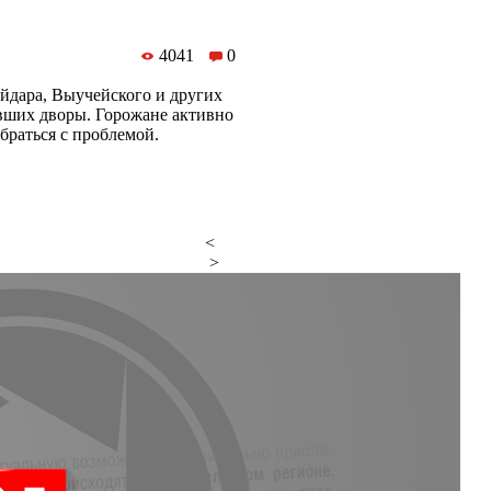
4041
0
йдара, Выучейского и других
ивших дворы. Горожане активно
браться с проблемой.
<
>