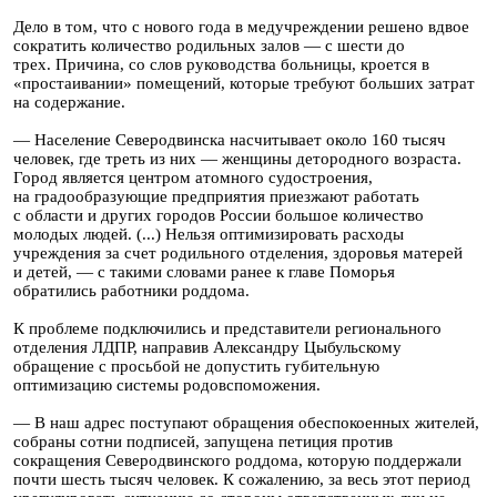
Дело в том, что с нового года в медучреждении решено вдвое
сократить количество родильных залов — с шести до
трех. Причина, со слов руководства больницы, кроется в
«простаивании» помещений, которые требуют больших затрат
на содержание.
— Население Северодвинска насчитывает около 160 тысяч
человек, где треть из них — женщины детородного возраста.
Город является центром атомного судостроения,
на градообразующие предприятия приезжают работать
с области и других городов России большое количество
молодых людей. (...) Нельзя оптимизировать расходы
учреждения за счет родильного отделения, здоровья матерей
и детей, — с такими словами ранее к главе Поморья
обратились работники роддома.
К проблеме подключились и представители регионального
отделения ЛДПР, направив Александру Цыбульскому
обращение с просьбой не допустить губительную
оптимизацию системы родовспоможения.
— В наш адрес поступают обращения обеспокоенных жителей,
собраны сотни подписей, запущена петиция против
сокращения Северодвинского роддома, которую поддержали
почти шесть тысяч человек. К сожалению, за весь этот период