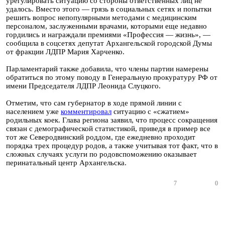
урегулировать ситуацию со стороны ответственных лиц не
удалось. Вместо этого — грязь в социальных сетях и попытки
решить вопрос непопулярными методами с медицинским
персоналом, заслуженными врачами, которыми еще недавно
гордились и награждали премиями «Профессия — жизнь», —
сообщила в соцсетях депутат Архангельской городской Думы
от фракции ЛДПР Мария Харченко.
Парламентарий также добавила, что члены партии намерены
обратиться по этому поводу в Генеральную прокуратуру РФ от
имени Председателя ЛДПР Леонида Слуцкого.
Отметим, что сам губернатор в ходе прямой линии с
населением уже
комментировал
ситуацию с «сжатием»
родильных коек. Глава региона заявил, что процесс сокращения
связан с демографической статистикой, приведя в пример все
тот же Северодвинский роддом, где ежедневно проходит
порядка трех процедур родов, а также учитывая тот факт, что в
сложных случаях услуги по родовспоможению оказывает
перинатальный центр Архангельска.
7
0