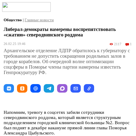
Общество
|
Главные новости
Либерал-демократы намерены воспрепятствовать
«сжатию» северодвинского роддома
26.02.25 19:46
2117
1
Архангельское отделение ЛДПР обратилось к губернатору с
требованием не допустить сокращения родильных залов в
городе корабелов. Об очередной волне оптимизации
соцсферы в Поморье члены партии намерены известить
Генпрокуратуру РФ.
Напомним, тревогу в соцсетях забили сотрудники
северодвинского роддома, который является структурным
подразделением городской клинической больницы №2. Вопрос
был поднят в декабре накануне прямой линии главы Поморья
Александра Цыбульского.