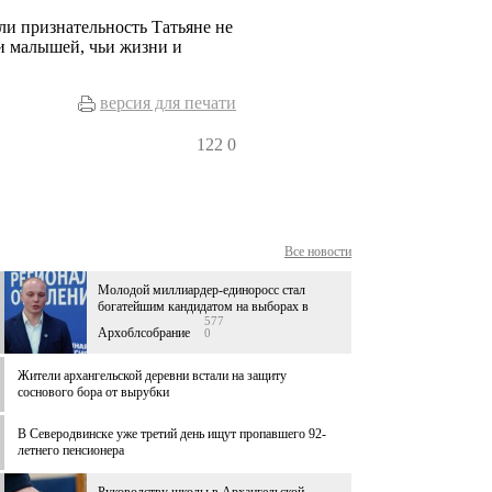
и признательность Татьяне не
 и малышей, чьи жизни и
версия для печати
122
0
Все новости
Молодой миллиардер-единоросс стал
богатейшим кандидатом на выборах в
577
Архоблсобрание
0
Жители архангельской деревни встали на защиту
соснового бора от вырубки
В Северодвинске уже третий день ищут пропавшего 92-
летнего пенсионера