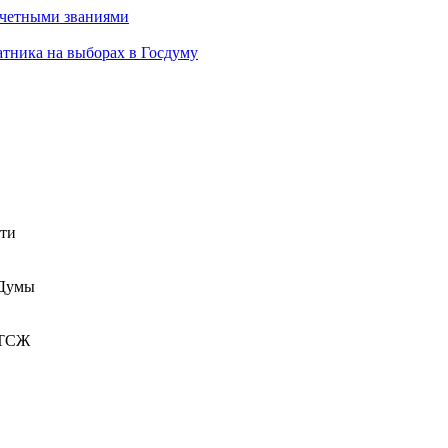
очетными званиями
атника на выборах в Госдуму
сти
 Думы
 ТСЖ