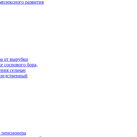
омплексного развития
ра от вырубки
 соснового бора,
ения сельчан
Следственный
о пенсионера