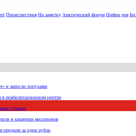
рт
Происшествия
На заметку
Арктический форум
Цифра дня
Би
ч» и заросли лопухами
я в реабилитационном центре
чными лужами
инили в хищении миллионов
 продали за один рубль