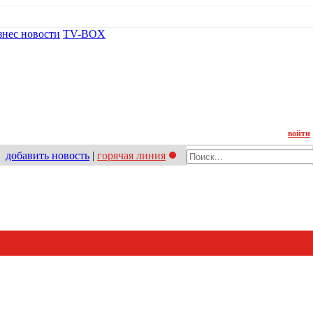
знес новости
TV-BOX
Контакт
войти
добавить новость
|
горячая линия