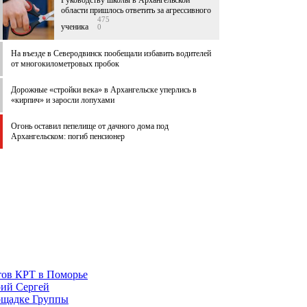
Руководству школы в Архангельской
области пришлось ответить за агрессивного
475
ученика
0
На въезде в Северодвинск пообещали избавить водителей
от многокилометровых пробок
Дорожные «стройки века» в Архангельске уперлись в
«кирпич» и заросли лопухами
Огонь оставил пепелище от дачного дома под
Архангельском: погиб пенсионер
тов КРТ в Поморье
рий Сергей
ощадке Группы