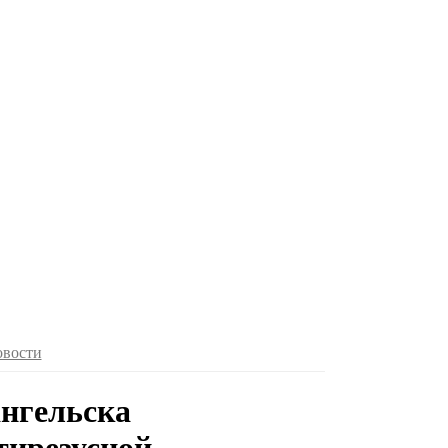
овости
ангельска