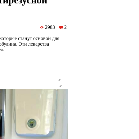
тирезусной
2983
2
которые станут основой для
булина. Эти лекарства
м.
<
>