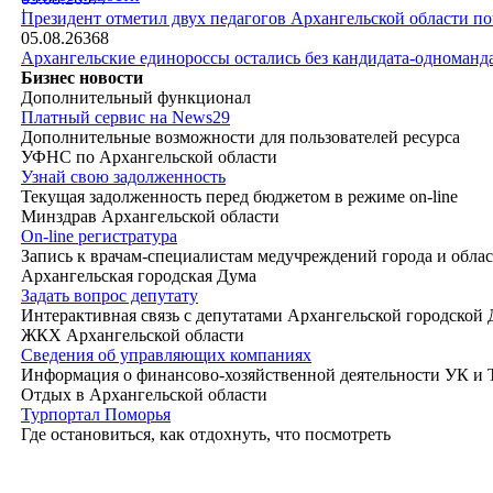
|
Президент отметил двух педагогов Архангельской области п
05.08.26
368
Архангельские единороссы остались без кандидата-одноманд
Бизнес новости
Дополнительный функционал
Платный сервис на News29
Дополнительные возможности для пользователей ресурса
УФНС по Архангельской области
Узнай свою задолженность
Текущая задолженность перед бюджетом в режиме on-line
Минздрав Архангельской области
On-line регистратура
Запись к врачам-специалистам медучреждений города и обла
Архангельская городская Дума
Задать вопрос депутату
Интерактивная связь с депутатами Архангельской городской
ЖКХ Архангельской области
Сведения об управляющих компаниях
Информация о финансово-хозяйственной деятельности УК и
Отдых в Архангельской области
Турпортал Поморья
Где остановиться, как отдохнуть, что посмотреть