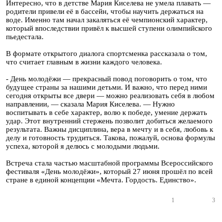
Интересно, что в детстве Мария Киселева не умела плавать —
родители привели её в бассейн, чтобы научить держаться на
воде. Именно там начал закаляться её чемпионский характер,
который впоследствии привёл к высшей ступени олимпийского
пьедестала.
В формате открытого диалога спортсменка рассказала о том,
что считает главным в жизни каждого человека.
- День молодёжи — прекрасный повод поговорить о том, что
будущее страны за нашими детьми. И важно, что перед ними
сегодня открыты все двери — можно реализовать себя в любом
направлении, — сказала Мария Киселева. — Нужно
воспитывать в себе характер, волю к победе, умение держать
удар. Этот внутренний стержень позволит добиться желаемого
результата. Важны дисциплина, вера в мечту и в себя, любовь к
делу и готовность трудиться. Такова, пожалуй, основа формулы
успеха, которой я делюсь с молодыми людьми.
Встреча стала частью масштабной программы Всероссийского
фестиваля «День молодёжи», который 27 июня прошёл по всей
стране в единой концепции «Мечта. Гордость. Единство».
1
3