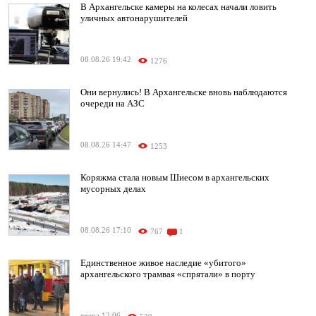
В Архангельске камеры на колесах начали ловить
уличных автонарушителей
08.08.26 19:42
1276
Они вернулись! В Архангельске вновь наблюдаются
очереди на АЗС
08.08.26 14:47
1253
Коряжма стала новым Шиесом в архангельских
мусорных делах
08.08.26 17:10
767
1
Единственное живое наследие «убитого»
архангельского трамвая «спрятали» в порту
вчера 12:06