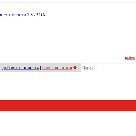
знес новости
TV-BOX
Контакт
войти
добавить новость
|
горячая линия