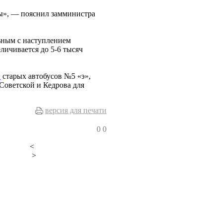
ы», — пояснил замминистра
льным с наступлением
личивается до 5-6 тысяч
и
старых автобусов №5 «э»,
Советской и Кедрова для
версия для печати
0
0
<
>