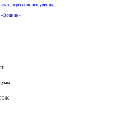
ть за агрессивного ученика
а «Водник»
сти
 Думы
 ТСЖ