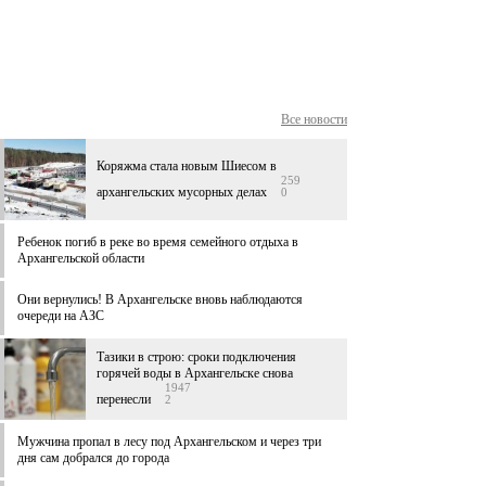
Все новости
Коряжма стала новым Шиесом в
259
архангельских мусорных делах
0
Ребенок погиб в реке во время семейного отдыха в
Архангельской области
Они вернулись! В Архангельске вновь наблюдаются
очереди на АЗС
Тазики в строю: сроки подключения
горячей воды в Архангельске снова
1947
перенесли
2
Мужчина пропал в лесу под Архангельском и через три
дня сам добрался до города