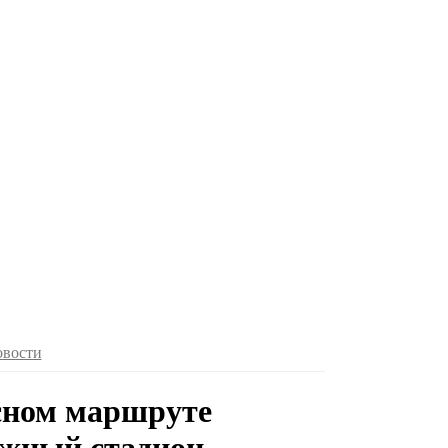
овости
сном маршруте