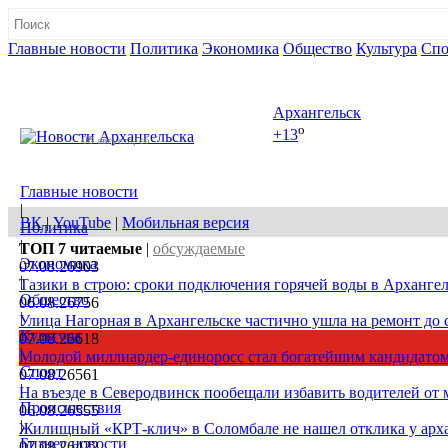
Главные новости
Политика
Экономика
Общество
Культура
Спо
Полная версия сайта
Архангельск
o
+13
08 августа, сб
Главные новости
|
ВК
|
YouTube
|
Мобильная версия
Политика
|
ТОП 7
читаемые
|
обсуждаемые
Экономика
07.08.26
903
|
Тазики в строю: сроки подключения горячей воды в Архангел
Общество
06.08.26
756
|
Улица Нагорная в Архангельске частично ушла на ремонт до 
Культура
07.08.26
618
|
Молодой миллиардер-единоросс стал богатейшим кандидатом
Спорт
07.08.26
561
|
На въезде в Северодвинск пообещали избавить водителей от
Происшествия
06.08.26
555
|
Жилищный «КРТ-клич» в Соломбале не нашел отклика у арх
Бизнес новости
07.08.26
422