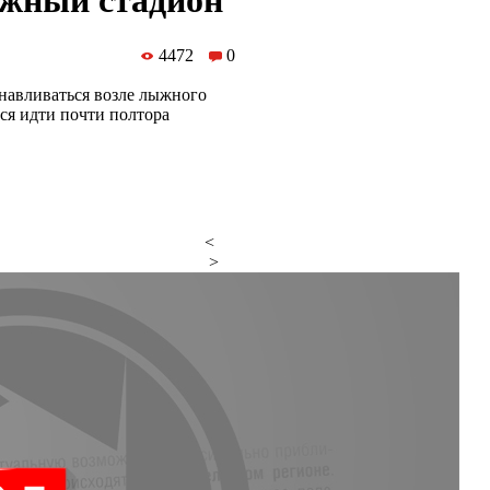
ыжный стадион
4472
0
навливаться возле лыжного
ся идти почти полтора
<
>