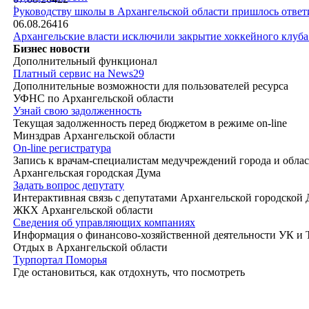
|
Руководству школы в Архангельской области пришлось ответи
06.08.26
416
Архангельские власти исключили закрытие хоккейного клуб
Бизнес новости
Дополнительный функционал
Платный сервис на News29
Дополнительные возможности для пользователей ресурса
УФНС по Архангельской области
Узнай свою задолженность
Текущая задолженность перед бюджетом в режиме on-line
Минздрав Архангельской области
On-line регистратура
Запись к врачам-специалистам медучреждений города и обла
Архангельская городская Дума
Задать вопрос депутату
Интерактивная связь с депутатами Архангельской городской
ЖКХ Архангельской области
Сведения об управляющих компаниях
Информация о финансово-хозяйственной деятельности УК и
Отдых в Архангельской области
Турпортал Поморья
Где остановиться, как отдохнуть, что посмотреть