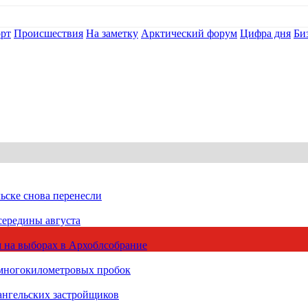
рт
Происшествия
На заметку
Арктический форум
Цифра дня
Би
ьске снова перенесли
середины августа
 на выборах в Архоблсобрание
 многокилометровых пробок
ангельских застройщиков