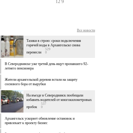
12
9
Все новости
Тазики в строю: сроки подключения
горячей воды в Архангельске снова
529
перенесли
0
В Северодвинске уже третий день ищут пропавшего 92-
летнего пенсионера
Жители архангельской деревни встали на защиту
соснового бора от вырубки
На въезде в Северодвинск пообещали
избавить водителей от многокилометровых
537
пробок
0
Архангельск ускоряет обновление остановок и
привлекает к проекту бизнес