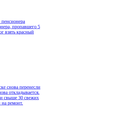
о пенсионера
онера, пропавшего 5
ог взять красный
ске снова перенесли
ова откладывается.
и свыше 30 свежих
 на ремонт.