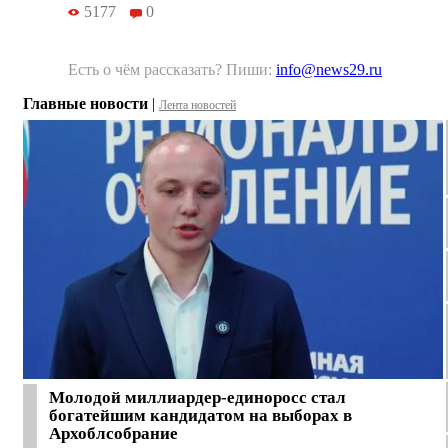
5177
0
Есть о чём рассказать? Пиши:
info@news29.ru
Главные новости
|
Лента новостей
Молодой миллиардер-единоросс стал
богатейшим кандидатом на выборах в
Архоблсобрание