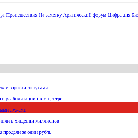
рт
Происшествия
На заметку
Арктический форум
Цифра дня
Би
ч» и заросли лопухами
я в реабилитационном центре
чными лужами
инили в хищении миллионов
 продали за один рубль