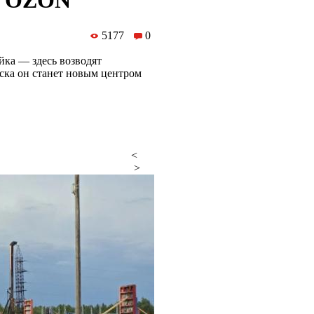
ад OZON
5177
0
йка — здесь возводят
ска он станет новым центром
<
>