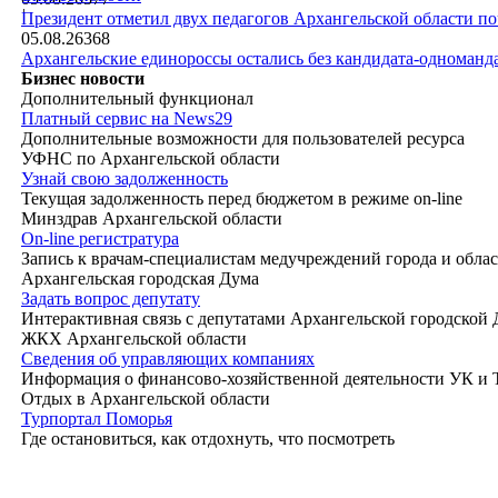
|
Президент отметил двух педагогов Архангельской области п
05.08.26
368
Архангельские единороссы остались без кандидата-одноманд
Бизнес новости
Дополнительный функционал
Платный сервис на News29
Дополнительные возможности для пользователей ресурса
УФНС по Архангельской области
Узнай свою задолженность
Текущая задолженность перед бюджетом в режиме on-line
Минздрав Архангельской области
On-line регистратура
Запись к врачам-специалистам медучреждений города и обла
Архангельская городская Дума
Задать вопрос депутату
Интерактивная связь с депутатами Архангельской городской
ЖКХ Архангельской области
Сведения об управляющих компаниях
Информация о финансово-хозяйственной деятельности УК и
Отдых в Архангельской области
Турпортал Поморья
Где остановиться, как отдохнуть, что посмотреть