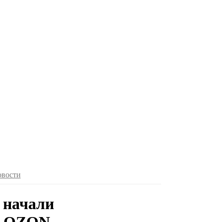
овости
 начали