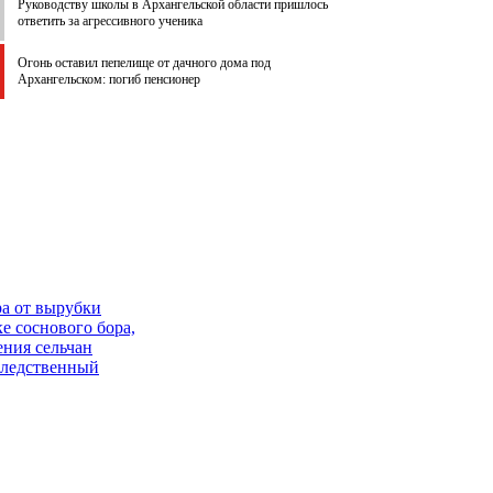
Руководству школы в Архангельской области пришлось
ответить за агрессивного ученика
Огонь оставил пепелище от дачного дома под
Архангельском: погиб пенсионер
ра от вырубки
 соснового бора,
ения сельчан
Следственный