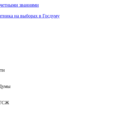
очетными званиями
атника на выборах в Госдуму
сти
 Думы
 ТСЖ