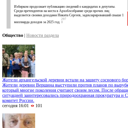
Избирком продолжает публикацию сведений о кандидатах в депутаты.
Среди претендентов на места в Архоблсобрание среди прочих лиц
выделяется своими доходами Никита Сергеев, задекларировавший свыше 1
297
миллиарда доходов за 2025 год.
0
Общество
|
Новости раздела
Жители архангельской деревни встали на защиту соснового бо
Жители деревни Вершина выступили против планов по вырубке
который многие поколения считают своим лесом. После обращ
ситуацией заинтересовались природоохранная прокуратура и 
комитет России.
сегодня 16:01
101