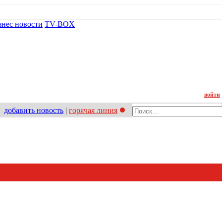
знес новости
TV-BOX
Контакт
войти
добавить новость
|
горячая линия