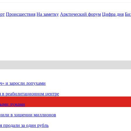
рт
Происшествия
На заметку
Арктический форум
Цифра дня
Би
ч» и заросли лопухами
я в реабилитационном центре
чными лужами
инили в хищении миллионов
 продали за один рубль