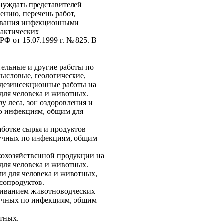
инуждать представителей
ению, перечень работ,
левания инфекционными
лактических
Ф от 15.07.1999 г. № 825. В
тельные и другие работы по
ысловые, геологические,
 дезинсекционные работы на
для человека и животных.
ву леса, зон оздоровления и
по инфекциям, общим для
аботке сырья и продуктов
лучных по инфекциям, общим
скохозяйственной продукции на
для человека и животных.
ми для человека и животных,
ясопродуктов.
уживанием животноводческих
лучных по инфекциям, общим
тных.