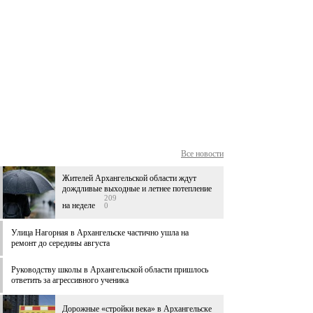
Все новости
Жителей Архангельской области ждут
дождливые выходные и летнее потепление
209
на неделе
0
Улица Нагорная в Архангельске частично ушла на
ремонт до середины августа
Руководству школы в Архангельской области пришлось
ответить за агрессивного ученика
Дорожные «стройки века» в Архангельске