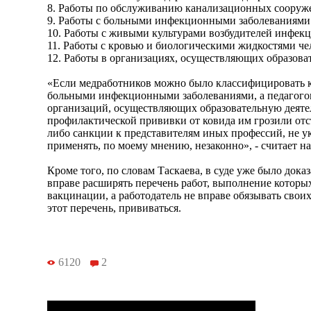
8. Работы по обслуживанию канализационных сооруже
9. Работы с больными инфекционными заболеваниями
10. Работы с живыми культурами возбудителей инфек
11. Работы с кровью и биологическими жидкостями че
12. Работы в организациях, осуществляющих образова
«Если медработников можно было классифицировать к
больными инфекционными заболеваниями, а педагогов
организаций, осуществляющих образовательную деятель
профилактической прививки от ковида им грозили отст
либо санкции к представителям иных профессий, не у
применять, по моему мнению, незаконно», - считает н
Кроме того, по словам Таскаева, в суде уже было доказ
вправе расширять перечень работ, выполнение которых
вакцинации, а работодатель не вправе обязывать свои
этот перечень, прививаться.
6120
2