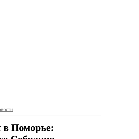
овости
 в Поморье: