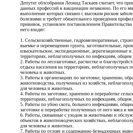
Депутат облсобрания Леонид Таскаев считает, что пр
данных профессий к вакцинации незаконно. По его мн
выполнение которых связано с высоким риском забо
болезнями и требует обязательного проведения профи
прививок, установлен постановлением Правительства Р
него входят:
1. Сельскохозяйственные, гидромелиоративные, строи
выемке и перемещению грунта, заготовительные, пром
изыскательские, экспедиционные, дератизационные и
территориях, неблагополучных по инфекциям, общим 
2. Работы по лесозаготовке, расчистке и благоустройст
отдыха населения на территориях, неблагополучных 
человека и животных.
3. Работы в организациях по заготовке, хранению, обр
животноводства, полученных из хозяйств, неблагопо
для человека и животных.
4. Работы по заготовке, хранению и переработке сель
территориях, неблагополучных по инфекциям, общим 
5. Работы по убою скота, больного инфекциями, общи
заготовке и переработке полученных от него мяса и м
6. Работы, связанные с уходом за животными и обсл
объектов в животноводческих хозяйствах, неблагопо
для человека и животных.
7. Работы по отлову и содержанию безнадзорных живо