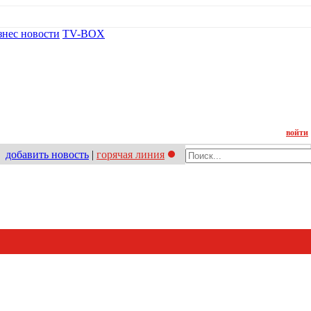
знес новости
TV-BOX
Контакт
войти
добавить новость
|
горячая линия