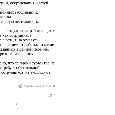
ний, оборудования и сетей.
.
ционных заболеваний.
ловека.
тельную деятельность.
ак сотрудников, работающих с
 как сотрудников
ность, и за отказ от
ранением от работы, то какие-
казанных в данном перечне,
ародный избранник.
ано, что санврачи субъектов не
 требует обязательной
х сотрудников, не входящих в
версия для печати
19
7
<
>