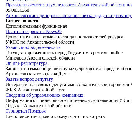
|
Президент отметил двух педагогов Архангельской области п
05.08.26
368
Архангельские единороссы остались без кандидата-одноманд
Бизнес новости
Дополнительный функционал
Платный сервис на News29
Дополнительные возможности для пользователей ресурса
УФНС по Архангельской области
Узнай свою задолженность
Текущая задолженность перед бюджетом в режиме on-line
Минздрав Архангельской области
On-line регистратура
Запись к врачам-специалистам медучреждений города и обла
Архангельская городская Дума
Задать вопрос депутату
Интерактивная связь с депутатами Архангельской городской
ЖКХ Архангельской области
Сведения об управляющих компаниях
Информация о финансово-хозяйственной деятельности УК и
Отдых в Архангельской области
Турпортал Поморья
Где остановиться, как отдохнуть, что посмотреть