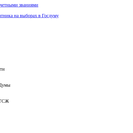
очетными званиями
атника на выборах в Госдуму
сти
 Думы
 ТСЖ