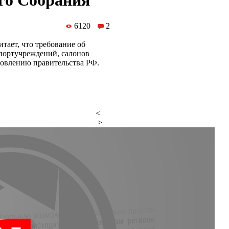
ого Собрания
6120
2
тает, что требование об
спортучреждений, салонов
новлению правительства РФ.
<
>