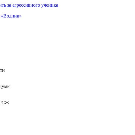
ть за агрессивного ученика
а «Водник»
сти
 Думы
 ТСЖ