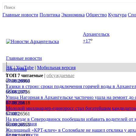
Главные новости
Политика
Экономика
Общество
Культура
Спо
Полная версия сайта
Архангельск
o
+17
08 августа, сб
Главные новости
|
ВК
|
YouTube
|
Мобильная версия
Политика
|
ТОП 7
читаемые
|
обсуждаемые
Экономика
07.08.26
903
|
Тазики в строю: сроки подключения горячей воды в Архангел
Общество
06.08.26
756
|
Улица Нагорная в Архангельске частично ушла на ремонт до 
Культура
07.08.26
618
|
Молодой миллиардер-единоросс стал богатейшим кандидатом
Спорт
07.08.26
561
|
На въезде в Северодвинск пообещали избавить водителей от
Происшествия
06.08.26
555
|
Жилищный «КРТ-клич» в Соломбале не нашел отклика у арх
Бизнес новости
07.08.26
422