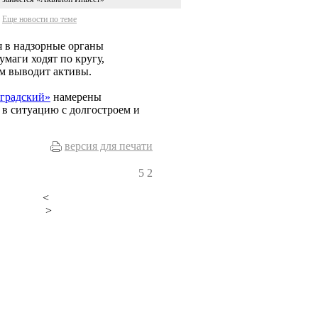
Еще новости по теме
я в надзорные органы
умаги ходят по кругу,
м выводит активы.
градский»
намерены
 в ситуацию с долгостроем и
версия для печати
5
2
<
>