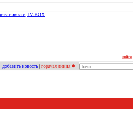
знес новости
TV-BOX
Контакт
войти
добавить новость
|
горячая линия