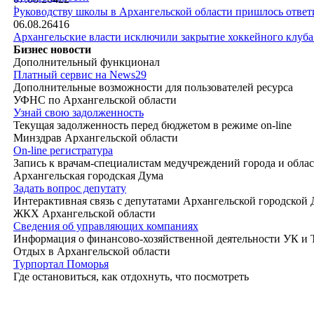
|
Руководству школы в Архангельской области пришлось ответи
06.08.26
416
Архангельские власти исключили закрытие хоккейного клуб
Бизнес новости
Дополнительный функционал
Платный сервис на News29
Дополнительные возможности для пользователей ресурса
УФНС по Архангельской области
Узнай свою задолженность
Текущая задолженность перед бюджетом в режиме on-line
Минздрав Архангельской области
On-line регистратура
Запись к врачам-специалистам медучреждений города и обла
Архангельская городская Дума
Задать вопрос депутату
Интерактивная связь с депутатами Архангельской городской
ЖКХ Архангельской области
Сведения об управляющих компаниях
Информация о финансово-хозяйственной деятельности УК и
Отдых в Архангельской области
Турпортал Поморья
Где остановиться, как отдохнуть, что посмотреть