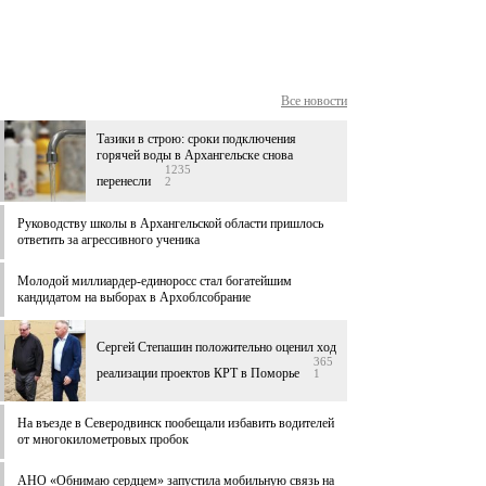
Все новости
Тазики в строю: сроки подключения
горячей воды в Архангельске снова
1235
перенесли
2
Руководству школы в Архангельской области пришлось
ответить за агрессивного ученика
Молодой миллиардер-единоросс стал богатейшим
кандидатом на выборах в Архоблсобрание
Сергей Степашин положительно оценил ход
365
реализации проектов КРТ в Поморье
1
На въезде в Северодвинск пообещали избавить водителей
от многокилометровых пробок
АНО «Обнимаю сердцем» запустила мобильную связь на