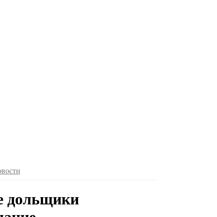
овости
е дольщики