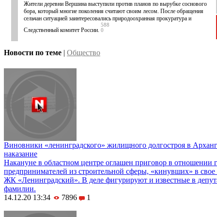
Жители деревни Вершина выступили против планов по вырубке соснового
бора, который многие поколения считают своим лесом. После обращения
сельчан ситуацией заинтересовались природоохранная прокуратура и
588
Следственный комитет России.
0
Новости по теме
|
Общество
Виновники «ленинградского» жилищного долгостроя в Арханг
наказание
Накануне в областном центре оглашен приговор в отношении 
предпринимателей из строительной сферы, «кинувших» в свое
ЖК «Ленинградский». В деле фигурируют и известные в депут
фамилии.
14.12.20 13:34
7896
1