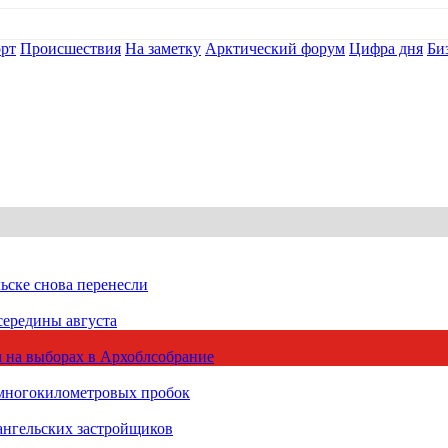
рт
Происшествия
На заметку
Арктический форум
Цифра дня
Би
ьске снова перенесли
середины августа
 на выборах в Архоблсобрание
 многокилометровых пробок
ангельских застройщиков