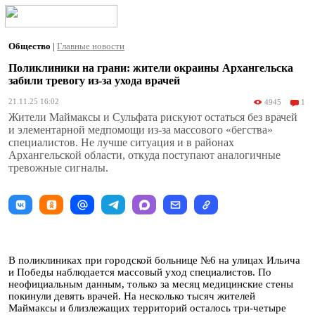
Общество
|
Главные новости
Поликлиники на грани: жители окраины Архангельска
забили тревогу из-за ухода врачей
21.11.25 16:02
4945
1
Жители Маймаксы и Сульфата рискуют остаться без врачей
и элементарной медпомощи из-за массового «бегства»
специалистов. Не лучше ситуация и в районах
Архангельской области, откуда поступают аналогичные
тревожные сигналы.
В поликлиниках при городской больнице №6 на улицах Ильича
и Победы наблюдается массовый уход специалистов. По
неофициальным данным, только за месяц медицинские стены
покинули девять врачей. На несколько тысяч жителей
Маймаксы и близлежащих территорий осталось три-четыре