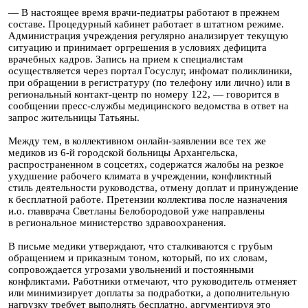
— В настоящее время врачи-педиатры работают в прежнем
составе. Процедурный кабинет работает в штатном режиме.
Администрация учреждения регулярно анализирует текущую
ситуацию и принимает оргрешения в условиях дефицита
врачебных кадров. Запись на прием к специалистам
осуществляется через портал Госуслуг, инфомат поликлиники,
при обращении в регистратуру (по телефону или лично) или в
региональный контакт-центр по номеру 122, — говорится в
сообщении пресс-службы медицинского ведомства в ответ на
запрос жительницы Татьяны.
Между тем, в коллективном онлайн-заявлении все тех же
медиков из 6-й городской больницы Архангельска,
распространенном в соцсетях, содержатся жалобы на резкое
ухудшение рабочего климата в учреждении, конфликтный
стиль деятельности руководства, отмену доплат и принуждение
к бесплатной работе. Претензии коллектива после назначения
и.о. главврача Светланы Белобородовой уже направлены
в региональное министерство здравоохранения.
В письме медики утверждают, что сталкиваются с грубым
обращением и приказным тоном, который, по их словам,
сопровождается угрозами увольнений и постоянными
конфликтами. Работники отмечают, что руководитель отменяет
или минимизирует доплаты за подработки, а дополнительную
нагрузку требует выполнять бесплатно, аргументируя это