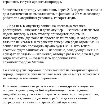
терапевта, сетуют архангелогородцы.
Записаться к доктору можно лишь через 2–3 недели, вызовы на
дом фактически не выполняются, а филиал на 29-м лесозаводе
работает в аварийных условиях, говорят люди.
— Лора нет. К окулисту запись на несколько месяцев
растянулась. Гинеколог и даже акушер — запись на несколько
недель вперед. К стоматологу приходится ездить на
Вологодскую (где тоже не просто взять талон). К кардиологу
талонов не хватает. К терапевту теперь очереди огромные. И
сейчас планово проходить нужно будет МРТ. Кто теперь
квотами будет заниматься — непонятно, заведующей нет. На
Сульфат попадать — это нечто, автобус раз в час, а то и в два,
когда ломаются, — поделилась подробностями
архангелогородка Марина.
Со слов других горожан, проживающих на северной окраине
города, пациенты уже несколько месяцев не могут записаться
на холтеровское мониторирование.
При этом чиновники регионального минздрава официально
подтверждают уход из 6-й горбольницы только одного
медработника, участкового врача-терапевта, и говорят о том,
что в учреждении продолжают работу два аналогичных
сотрудника, а также три врача общей практики.