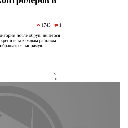
контролеров в
1743
1
рриторий после обрушившегося
закрепить за каждым районом
 обращаться напрямую.
<
>