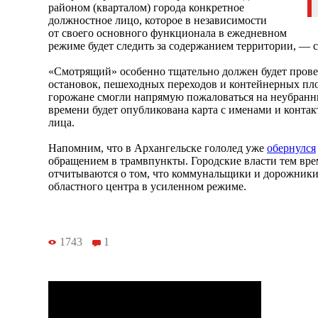
районом (кварталом) города конкретное
должностное лицо, которое в независимости
от своего основного функционала в ежедневном
режиме будет следить за содержанием территории, — с
«Смотрящий» особенно тщательно должен будет провер
остановок, пешеходных переходов и контейнерных пл
горожане смогли напрямую пожаловаться на неубранны
времени будет опубликована карта с именами и конта
лица.
Напомним, что в Архангельске гололед уже
обернулся
обращением в трамвпункты. Городские власти тем вр
отчитываются о том, что коммунальщики и дорожники
областного центра в усиленном режиме.
1743
1