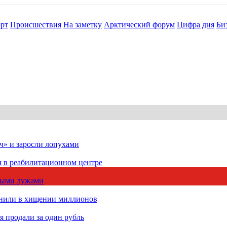
рт
Происшествия
На заметку
Арктический форум
Цифра дня
Би
ч» и заросли лопухами
я в реабилитационном центре
чными лужами
инили в хищении миллионов
 продали за один рубль