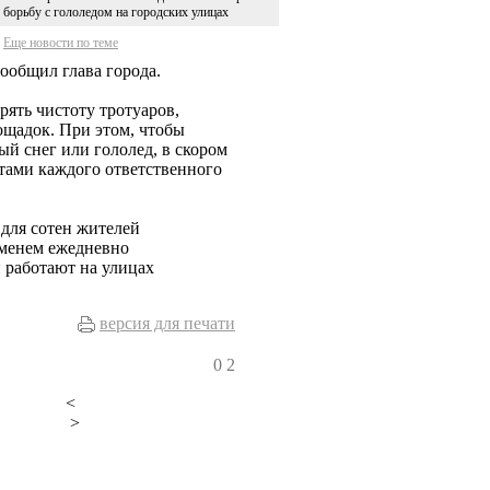
борьбу с гололедом на городских улицах
Еще новости по теме
ообщил глава города.
ять чистоту тротуаров,
ощадок. При этом, чтобы
й снег или гололед, в скором
ктами каждого ответственного
для сотен жителей
еменем ежедневно
 работают на улицах
версия для печати
0
2
<
>