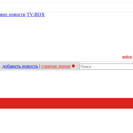
знес новости
TV-BOX
Контакт
войти
добавить новость
|
горячая линия