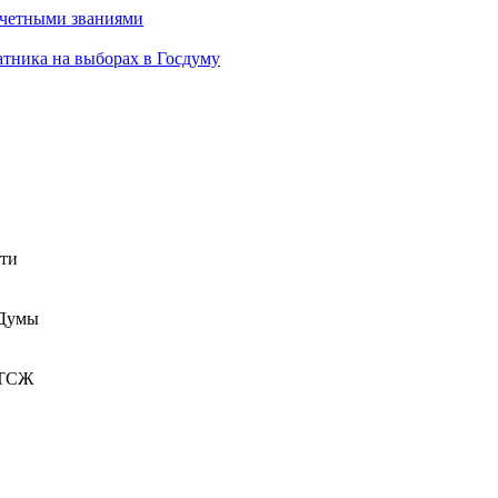
очетными званиями
атника на выборах в Госдуму
сти
 Думы
 ТСЖ