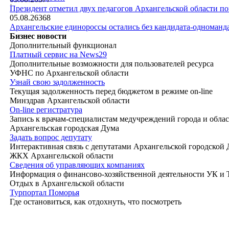
|
Президент отметил двух педагогов Архангельской области п
05.08.26
368
Архангельские единороссы остались без кандидата-одноманд
Бизнес новости
Дополнительный функционал
Платный сервис на News29
Дополнительные возможности для пользователей ресурса
УФНС по Архангельской области
Узнай свою задолженность
Текущая задолженность перед бюджетом в режиме on-line
Минздрав Архангельской области
On-line регистратура
Запись к врачам-специалистам медучреждений города и обла
Архангельская городская Дума
Задать вопрос депутату
Интерактивная связь с депутатами Архангельской городской
ЖКХ Архангельской области
Сведения об управляющих компаниях
Информация о финансово-хозяйственной деятельности УК и
Отдых в Архангельской области
Турпортал Поморья
Где остановиться, как отдохнуть, что посмотреть