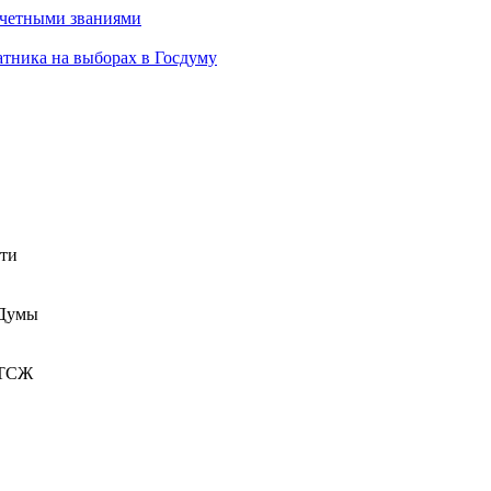
очетными званиями
атника на выборах в Госдуму
сти
 Думы
 ТСЖ