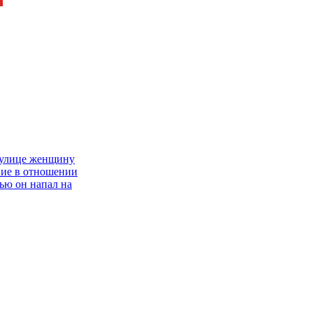
а улице женщину
ние в отношении
ью он напал на