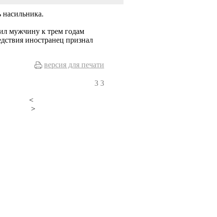
ь насильника.
ил мужчину к трем годам
едствия иностранец признал
версия для печати
3
3
<
>