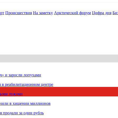
рт
Происшествия
На заметку
Арктический форум
Цифра дня
Би
ч» и заросли лопухами
я в реабилитационном центре
чными лужами
инили в хищении миллионов
 продали за один рубль