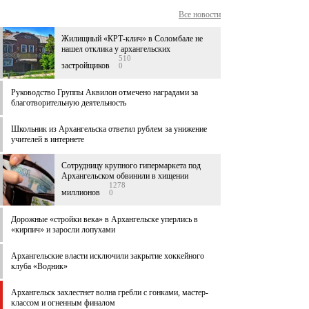
Все новости
Жилищный «КРТ-клич» в Соломбале не
нашел отклика у архангельских
510
застройщиков
0
Руководство Группы Аквилон отмечено наградами за
благотворительную деятельность
Школьник из Архангельска ответил рублем за унижение
учителей в интернете
Сотрудницу крупного гипермаркета под
Архангельском обвинили в хищении
1278
миллионов
0
Дорожные «стройки века» в Архангельске уперлись в
«кирпич» и заросли лопухами
Архангельские власти исключили закрытие хоккейного
клуба «Водник»
Архангельск захлестнет волна гребли с гонками, мастер-
классом и огненным финалом