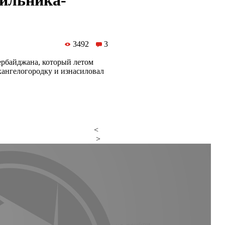
сильника-
3492
3
рбайджана, который летом
хангелогородку и изнасиловал
<
>