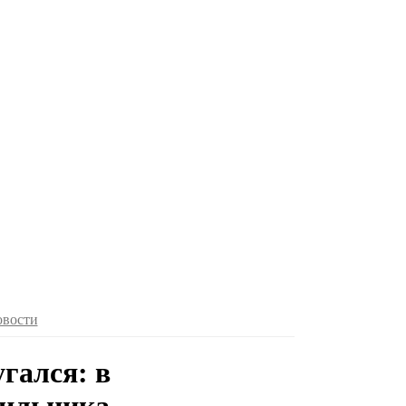
овости
гался: в