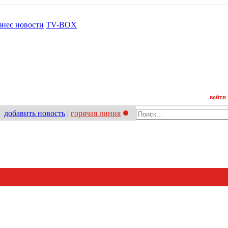
знес новости
TV-BOX
Контакт
войти
добавить новость
|
горячая линия