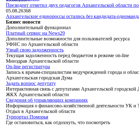
|
Президент отметил двух педагогов Архангельской области п
05.08.26
368
Архангельские единороссы остались без кандидата-одноманд
Бизнес новости
Дополнительный функционал
Платный сервис на News29
Дополнительные возможности для пользователей ресурса
УФНС по Архангельской области
Узнай свою задолженность
Текущая задолженность перед бюджетом в режиме on-line
Минздрав Архангельской области
On-line регистратура
Запись к врачам-специалистам медучреждений города и обла
Архангельская городская Дума
Задать вопрос депутату
Интерактивная связь с депутатами Архангельской городской
ЖКХ Архангельской области
Сведения об управляющих компаниях
Информация о финансово-хозяйственной деятельности УК и
Отдых в Архангельской области
Турпортал Поморья
Где остановиться, как отдохнуть, что посмотреть