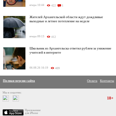
вчера 10:44
422
1
Жителей Архангельской области ждут дождливые
выходные и летнее потепление на неделе
вчера 09:13
412
Школьник из Архангельска ответил рублем за унижение
учителей в интернете
06.08.26 16:19
409
Полная версия сайта
Оплата
Контакты
Мы в соцсетях:
18+
Приложение
для iPhone