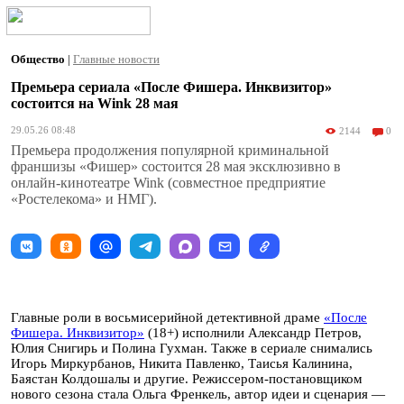
Общество
|
Главные новости
Премьера сериала «После Фишера. Инквизитор»
состоится на Wink 28 мая
29.05.26 08:48
2144
0
Премьера продолжения популярной криминальной
франшизы «Фишер» состоится 28 мая эксклюзивно в
онлайн-кинотеатре Wink (совместное предприятие
«Ростелекома» и НМГ).
Главные роли в восьмисерийной детективной драме
«После
Фишера. Инквизитор»
(18+) исполнили Александр Петров,
Юлия Снигирь и Полина Гухман. Также в сериале снимались
Игорь Миркурбанов, Никита Павленко, Таисья Калинина,
Баястан Колдошалы и другие. Режиссером-постановщиком
нового сезона стала Ольга Френкель, автор идеи и сценария —