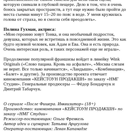
которую снимали в глубокой пещере. Дело в том, что я очень
боюсь закрытых пространств, а тут еще нужно было пройти до
места съемки минут 15–20 по пояс в воде. У меня кружилась
голова от страха, но я смогла себя преодолеть».
Полина Гухман, актриса:
«Мою героиню зовут Тонка, и она необычный подросток,
девушка, которых не встретишь в повседневной жизни. Это как
будто нулевой человек, как Адам и Ева. Она и есть природа.
Очень интересная роль, я таких персонажей еще не играла».
Продолжение популярной франшизы войдет в линейку Wink
Originals («‎Слово пацана. Кровь на асфальте»‎, «Москва слезам
не верит. Все только начинается», «Ландыши», «Комбинация»,
«Балет» и другие). За производство проекта отвечает
кинокомпания «КЕЙСТОУН ПРОДАКШН» по заказу «НМГ
Студии». Генеральные продюсеры — Фёдор Бондарчук и
Дмитрий Табарчук.
О сериале «После Фишера. Инквизитор» (18+)
Производство: кинокомпания «КЕЙСТОУН ПРОДАКШН» по
заказу «НМГ Студии»
Режиссер-постановщик: Ольга Френкель
Автор идеи и сценария: Татьяна Арцеулова
Оператор-постановщик: Леван Капанадзе