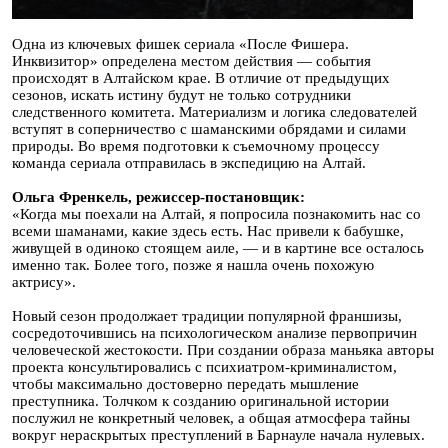
Одна из ключевых фишек сериала «После Фишера.
Инквизитор» определена местом действия — события
происходят в Алтайском крае. В отличие от предыдущих
сезонов, искать истину будут не только сотрудники
следственного комитета. Материализм и логика следователей
вступят в соперничество с шаманскими обрядами и силами
природы. Во время подготовки к съемочному процессу
команда сериала отправилась в экспедицию на Алтай.
Ольга Френкель, режиссер-постановщик:
«Когда мы поехали на Алтай, я попросила познакомить нас со
всеми шаманами, какие здесь есть. Нас привели к бабушке,
живущей в одиноко стоящем аиле, — и в картине все осталось
именно так. Более того, позже я нашла очень похожую
актрису».
Новый сезон продолжает традиции популярной франшизы,
сосредоточившись на психологическом анализе первопричин
человеческой жестокости. При создании образа маньяка авторы
проекта консультировались с психиатром-криминалистом,
чтобы максимально достоверно передать мышление
преступника. Толчком к созданию оригинальной истории
послужил не конкретный человек, а общая атмосфера тайны
вокруг нераскрытых преступлений в Барнауле начала нулевых.