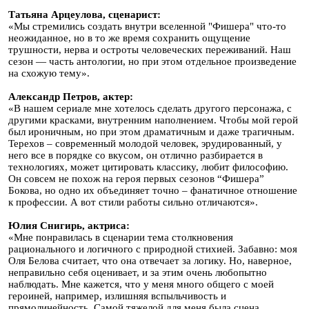
Татьяна Арцеулова, сценарист:
«Мы стремились создать внутри вселенной "Фишера" что-то
неожиданное, но в то же время сохранить ощущение
трушности, нерва и остроты человеческих переживаний. Наш
сезон — часть антологии, но при этом отдельное произведение
на схожую тему».
Александр Петров, актер:
«В нашем сериале мне хотелось сделать другого персонажа, с
другими красками, внутренним наполнением. Чтобы мой герой
был ироничным, но при этом драматичным и даже трагичным.
Терехов – современный молодой человек, эрудированный, у
него все в порядке со вкусом, он отлично разбирается в
технологиях, может цитировать классику, любит философию.
Он совсем не похож на героя первых сезонов “Фишера”
Бокова, но одно их объединяет точно – фанатичное отношение
к профессии. А вот стили работы сильно отличаются».
Юлия Снигирь, актриса:
«Мне понравилась в сценарии тема столкновения
рационального и логичного с природной стихией. Забавно: моя
Оля Белова считает, что она отвечает за логику. Но, наверное,
неправильно себя оценивает, и за этим очень любопытно
наблюдать. Мне кажется, что у меня много общего с моей
героиней, например, излишняя вспыльчивость и
прямолинейность. Самой тяжелой для меня была сцена,