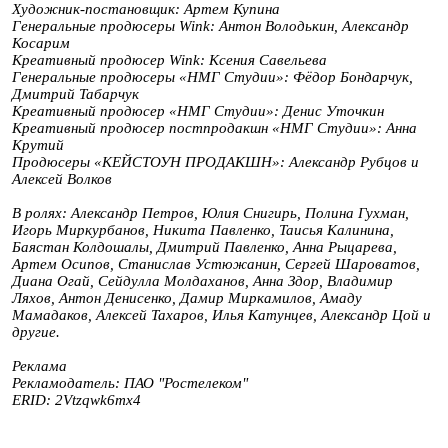
Художник-постановщик: Артем Купина
Генеральные продюсеры Wink: Антон Володькин, Александр
Косарим
Креативный продюсер Wink: Ксения Савельева
Генеральные продюсеры «НМГ Студии»: Фёдор Бондарчук,
Дмитрий Табарчук
Креативный продюсер «НМГ Студии»: Денис Уточкин
Креативный продюсер постпродакшн «НМГ Студии»: Анна
Крутий
Продюсеры «КЕЙСТОУН ПРОДАКШН»: Александр Рубцов и
Алексей Волков
В ролях: Александр Петров, Юлия Снигирь, Полина Гухман,
Игорь Миркурбанов, Никита Павленко, Таисья Калинина,
Баястан Колдошалы, Дмитрий Павленко, Анна Рыцарева,
Артем Осипов, Станислав Устюжанин, Сергей Шароватов,
Диана Огай, Сейдулла Молдаханов, Анна Здор, Владимир
Ляхов, Антон Денисенко, Дамир Миркамилов, Амаду
Мамадаков, Алексей Тахаров, Илья Катунцев, Александр Цой и
другие.
Реклама
Рекламодатель: ПАО "Ростелеком"
ERID:
2Vtzqwk6mx4