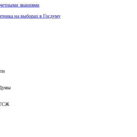
очетными званиями
атника на выборах в Госдуму
сти
 Думы
 ТСЖ