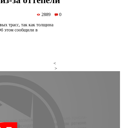
из-за оттепели
2889
0
вых трасс, так как толщина
Об этом сообщили в
<
>