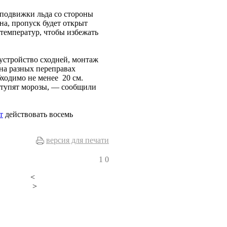
 подвижки льда со стороны
на, пропуск будет открыт
температур, чтобы избежать
устройство сходней, монтаж
на разных переправах
обходимо не менее 20 см.
ступят морозы, — сообщили
т
действовать восемь
версия для печати
1
0
<
>