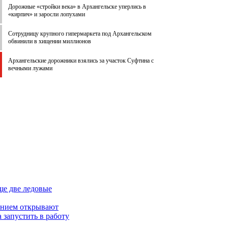
Дорожные «стройки века» в Архангельске уперлись в
«кирпич» и заросли лопухами
Сотрудницу крупного гипермаркета под Архангельском
обвинили в хищении миллионов
Архангельские дорожники взялись за участок Суфтина с
вечными лужами
ще две ледовые
данием открывают
 запустить в работу