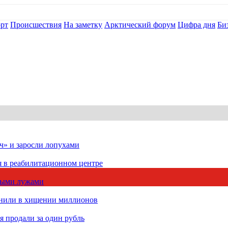
рт
Происшествия
На заметку
Арктический форум
Цифра дня
Би
ч» и заросли лопухами
я в реабилитационном центре
чными лужами
инили в хищении миллионов
 продали за один рубль