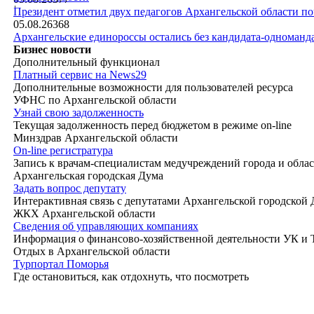
|
Президент отметил двух педагогов Архангельской области п
05.08.26
368
Архангельские единороссы остались без кандидата-одноманд
Бизнес новости
Дополнительный функционал
Платный сервис на News29
Дополнительные возможности для пользователей ресурса
УФНС по Архангельской области
Узнай свою задолженность
Текущая задолженность перед бюджетом в режиме on-line
Минздрав Архангельской области
On-line регистратура
Запись к врачам-специалистам медучреждений города и обла
Архангельская городская Дума
Задать вопрос депутату
Интерактивная связь с депутатами Архангельской городской
ЖКХ Архангельской области
Сведения об управляющих компаниях
Информация о финансово-хозяйственной деятельности УК и
Отдых в Архангельской области
Турпортал Поморья
Где остановиться, как отдохнуть, что посмотреть