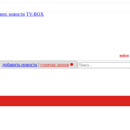
знес новости
TV-BOX
Контакт
войти
добавить новость
|
горячая линия