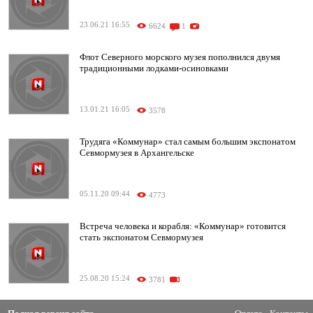
23.06.21 16:55
6624
1
Флот Северного морского музея пополнился двумя
традиционными лодками-осиновками
13.01.21 16:05
3578
Трудяга «Коммунар» стал самым большим экспонатом
Севмормузея в Архангельске
05.11.20 09:44
4773
Встреча человека и корабля: «Коммунар» готовится
стать экспонатом Севмормузея
25.08.20 15:24
3781